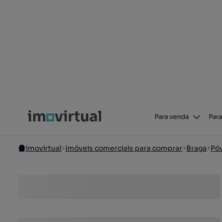
Para venda
Para
Imovirtual
Imóveis comerciais para comprar
Braga
Pó