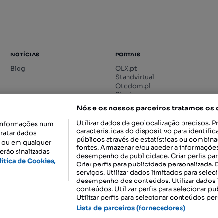
NOTÍCIAS
PORTAIS
Blog
OLX.pt
Standvirtual
Otodom.pl
Storia.ro
Nós e os nossos parceiros tratamos os
Utilizar dados de geolocalização precisos. P
informações num
características do dispositivo para identif
tratar dados
públicos através de estatísticas ou combin
o ou em qualquer
fontes. Armazenar e/ou aceder a informações
erão sinalizadas
desempenho da publicidade. Criar perfis par
DESCARREGAR NA:
lítica de Cookies,
Criar perfis para publicidade personalizada.
serviços. Utilizar dados limitados para selec
desempenho dos conteúdos. Utilizar dados l
conteúdos. Utilizar perfis para selecionar pu
Utilizar perfis para selecionar conteúdos per
gal, S.A.
TERMOS DE UTILIZAÇÃO
POLÍTICA DE PRIVACIDADE
CONF
Lista de parceiros (fornecedores)