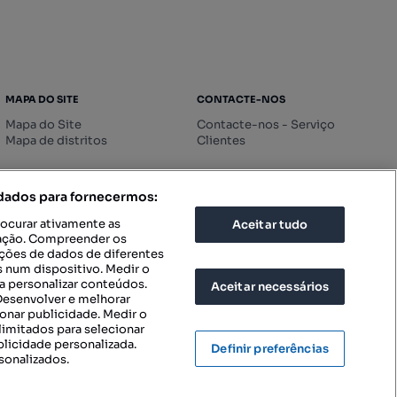
MAPA DO SITE
CONTACTE-NOS
Mapa do Site
Contacte-nos - Serviço
Mapa de distritos
Clientes
 dados para fornecermos:
rocurar ativamente as
Aceitar tudo
icação. Compreender os
ações de dados de diferentes
 num dispositivo. Medir o
a personalizar conteúdos.
Aceitar necessários
 Desenvolver e melhorar
ionar publicidade. Medir o
imitados para selecionar
blicidade personalizada.
Definir preferências
sonalizados.
IGURAÇÕES DE PRIVACIDADE