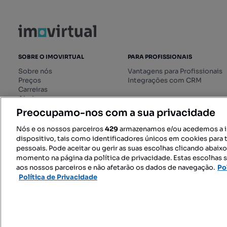
SOBRE O IMOVIRTUAL
PARA PROFISSIONAIS
Sobre nós
Vantagens para Profissionais
Preços
Integrações com CRM
Carreiras
Ajuda
Livro de Reclamações online
Preocupamo-nos com a sua privacidade
Regulamento dos Serviços
Digitais
Nós e os nossos parceiros
429
armazenamos e/ou acedemos a 
dispositivo, tais como identificadores únicos em cookies para 
pessoais. Pode aceitar ou gerir as suas escolhas clicando abaix
momento na página da política de privacidade. Estas escolhas s
SIGA-NOS:
aos nossos parceiros e não afetarão os dados de navegação.
Po
Política de Privacidade
© 2026 Imovirtual.com, OLX Portu