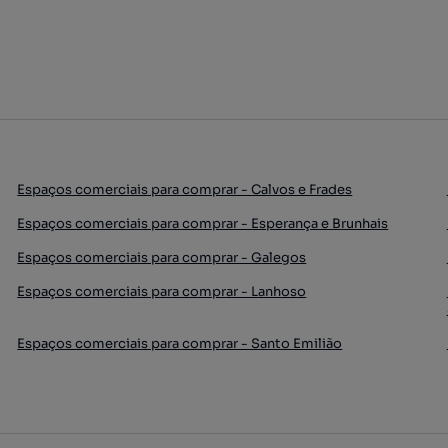
Espaços comerciais para comprar - Calvos e Frades
Espaços comerciais para comprar - Esperança e Brunhais
Espaços comerciais para comprar - Galegos
Espaços comerciais para comprar - Lanhoso
Espaços comerciais para comprar - Santo Emilião