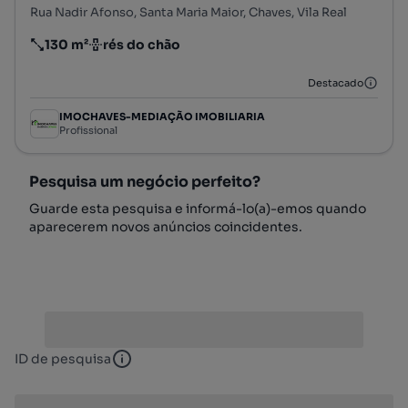
Rua Nadir Afonso, Santa Maria Maior, Chaves, Vila Real
130 m²
rés do chão
Preço por metro quadrado
Andar
Destacado
IMOCHAVES-MEDIAÇÃO IMOBILIARIA
Profissional
Pesquisa um negócio perfeito?
Guarde esta pesquisa e informá-lo(a)-emos quando
aparecerem novos anúncios coincidentes.
ID de pesquisa
ID de pesquisa