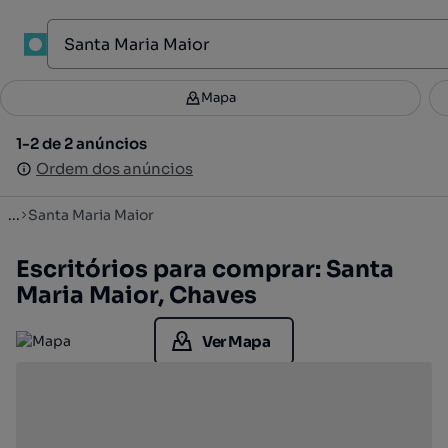
1
Mapa
Mapa
Filtros
Guardar pesquisa
3
1-2 de 2 anúncios
1-2 de 2 anúncios
Ordenar
Ordem dos anúncios
Ordem dos anúncios
...
Santa Maria Maior
Escritórios para comprar: Santa
Maria Maior, Chaves
Ver Mapa