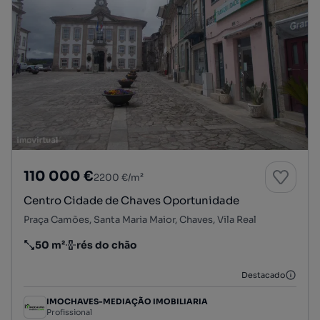
110 000 €
2200 €/m²
Centro Cidade de Chaves Oportunidade
Praça Camões, Santa Maria Maior, Chaves, Vila Real
50 m²
rés do chão
Preço por metro quadrado
Andar
Destacado
IMOCHAVES-MEDIAÇÃO IMOBILIARIA
Profissional