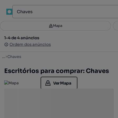
1
Mapa
Mapa
Filtros
Guardar pesquisa
3
1-4 de 4 anúncios
1-4 de 4 anúncios
Ordenar
Ordem dos anúncios
Ordem dos anúncios
...
Chaves
Escritórios para comprar: Chaves
Ver Mapa