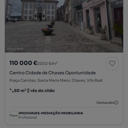
110 000 €
2200 €/m²
Centro Cidade de Chaves Oportunidade
Praça Camões, Santa Maria Maior, Chaves, Vila Real
50 m²
rés do chão
Preço por metro quadrado
Andar
Destacado
IMOCHAVES-MEDIAÇÃO IMOBILIARIA
Profissional