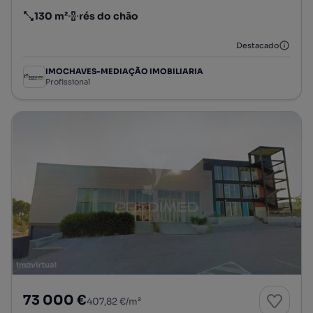
130 m²
rés do chão
Preço por metro quadrado
Andar
Destacado
IMOCHAVES-MEDIAÇÃO IMOBILIARIA
Profissional
73 000 €
407,82 €/m²