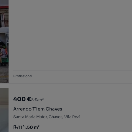
Profissional
400 €
8 €/m²
Arrendo T1 em Chaves
Santa Maria Maior, Chaves, Vila Real
T1
50 m²
Tipologia
Preço por metro quadrado