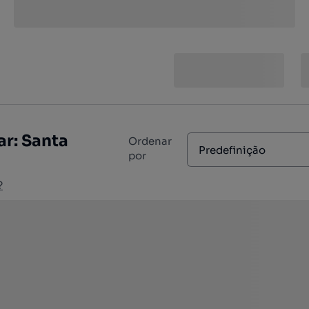
r: Santa
Ordenar
Predefinição
por
?