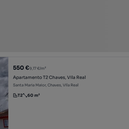
550 €
9,17 €/m²
Apartamento T2 Chaves, Vila Real
Santa Maria Maior, Chaves, Vila Real
T2
60 m²
Tipologia
Preço por metro quadrado