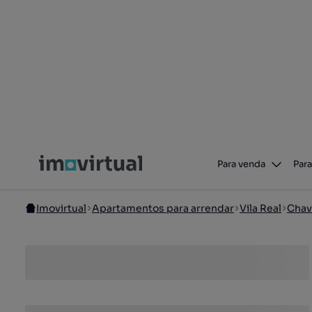
Para venda
Para
Imovirtual
Apartamentos para arrendar
Vila Real
Chav