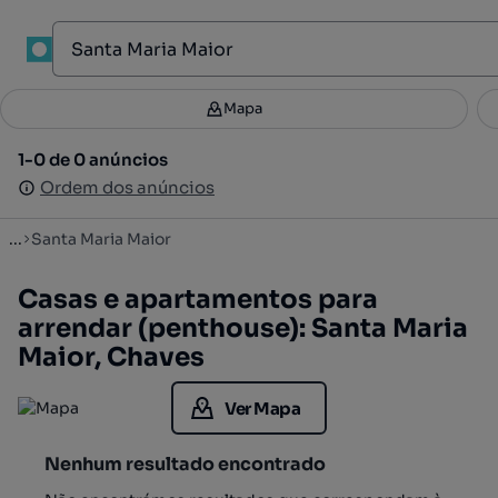
1
Mapa
Mapa
Filtros
Guardar pesquisa
3
1-0 de 0 anúncios
1-0 de 0 anúncios
Ordenar
Ordem dos anúncios
Ordem dos anúncios
...
Santa Maria Maior
Casas e apartamentos para
arrendar (penthouse): Santa Maria
Maior, Chaves
Ver Mapa
Nenhum resultado encontrado