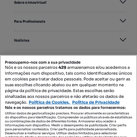
Sobre o Imovirtual
Para Profissionais
Notícias
PORTAIS
Preocupamo-nos com a sua privacidade
Nós e os nossos parceiros
429
armazenamos e/ou acedemos a
informações num dispositivo, tais como identificadores únicos
Mapa do Site
em cookies para tratar dados pessoais. Pode aceitar ou gerir as
suas escolhas clicando abaixo ou em qualquer momento na
página da política de privacidade. Estas escolhas serão
sinalizadas aos nossos parceiros e não afetarão os dados de
Contacte-nos
navegação.
Política de Cookies,
Política de Privacidade
Nós e os nossos parceiros tratamos os dados para fornecermos:
Utilizar dados de geolocalização precisos. Procurar ativamente as características
do dispositivo para identificação. Compreender os públicos através de estatísticas
SIGA-NOS:
ou combinações de dados de diferentes fontes. Armazenar e/ou aceder a
informações num dispositivo. Medir o desempenho da publicidade. Criar perfis
para personalizar conteúdos. Criar perfis para publicidade personalizada.
Desenvolver e melhorar serviços. Utilizar dados limitados para selecionar