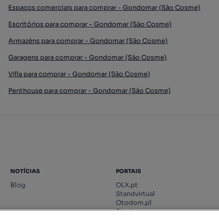
Espaços comerciais para comprar - Gondomar (São Cosme)
Escritórios para comprar - Gondomar (São Cosme)
Armazéns para comprar - Gondomar (São Cosme)
Garagens para comprar - Gondomar (São Cosme)
Villa para comprar - Gondomar (São Cosme)
Penthouse para comprar - Gondomar (São Cosme)
NOTÍCIAS
PORTAIS
Blog
OLX.pt
Standvirtual
Otodom.pl
Storia.ro