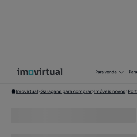
Para venda
Para
Imovirtual
Garagens para comprar
Imóveis novos
Por