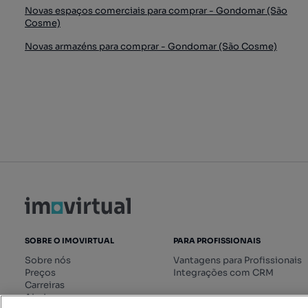
Novas espaços comerciais para comprar - Gondomar (São
Cosme)
Novas armazéns para comprar - Gondomar (São Cosme)
SOBRE O IMOVIRTUAL
PARA PROFISSIONAIS
Sobre nós
Vantagens para Profissionais
Preços
Integrações com CRM
Carreiras
Ajuda