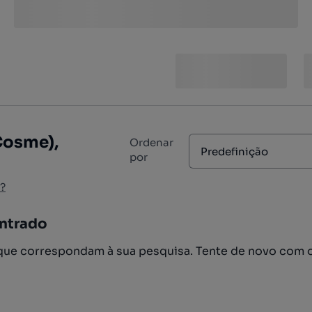
Cosme),
Ordenar
Predefinição
por
?
ntrado
ue correspondam à sua pesquisa. Tente de novo com 