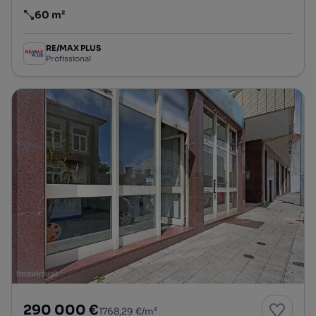
60 m²
Preço por metro quadrado
RE/MAX PLUS
Profissional
290 000 €
1768,29 €/m²