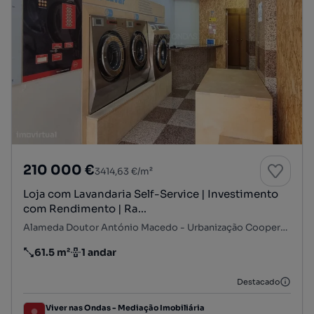
210 000 €
3414,63 €/m²
Loja com Lavandaria Self-Service | Investimento
com Rendimento | Ra...
Alameda Doutor António Macedo - Urbanização Cooperativa da Prelada, Prelada - Monte dos Burgos, Ramalde, Porto, Porto
61.5 m²
1 andar
Preço por metro quadrado
Andar
Destacado
Viver nas Ondas - Mediação Imobiliária