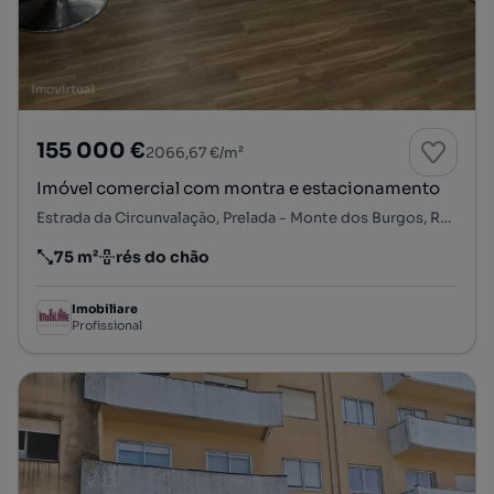
155 000 €
2066,67 €/m²
Imóvel comercial com montra e estacionamento
Estrada da Circunvalação, Prelada - Monte dos Burgos, Ramalde, Porto, Porto
75 m²
rés do chão
Preço por metro quadrado
Andar
Imobiliare
Profissional