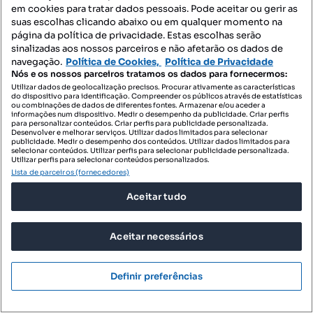
em cookies para tratar dados pessoais. Pode aceitar ou gerir as
suas escolhas clicando abaixo ou em qualquer momento na
página da política de privacidade. Estas escolhas serão
sinalizadas aos nossos parceiros e não afetarão os dados de
navegação.
Política de Cookies,
Política de Privacidade
Nós e os nossos parceiros tratamos os dados para fornecermos:
Utilizar dados de geolocalização precisos. Procurar ativamente as características
do dispositivo para identificação. Compreender os públicos através de estatísticas
ou combinações de dados de diferentes fontes. Armazenar e/ou aceder a
475 000 €
informações num dispositivo. Medir o desempenho da publicidade. Criar perfis
2529,29 €/m²
para personalizar conteúdos. Criar perfis para publicidade personalizada.
Desenvolver e melhorar serviços. Utilizar dados limitados para selecionar
Loja Nova com 188 m2 inserida no
publicidade. Medir o desempenho dos conteúdos. Utilizar dados limitados para
selecionar conteúdos. Utilizar perfis para selecionar publicidade personalizada.
empreendimento Senhora do Porto Resid
Utilizar perfis para selecionar conteúdos personalizados.
Porto, Centro de Ramalde - Pereiró, Ramalde, Porto, Porto
Lista de parceiros (fornecedores)
187.8 m²
rés do chão
Aceitar tudo
Preço por metro quadrado
Andar
Essia Boavista
Aceitar necessários
Profissional
Definir preferências