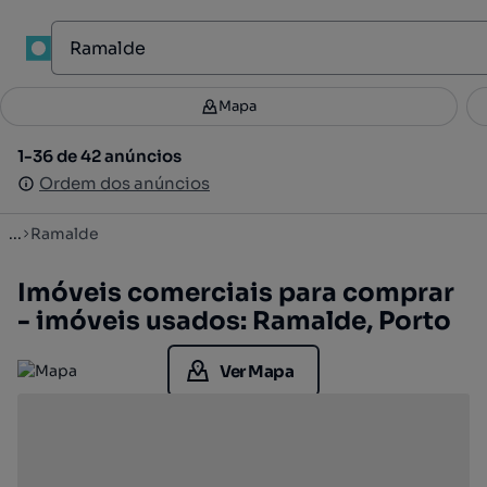
1
Mapa
Mapa
Filtros
Guardar pesquisa
3
1-36 de 42 anúncios
1-36 de 42 anúncios
Ordenar
Ordem dos anúncios
Ordem dos anúncios
...
Ramalde
Imóveis comerciais para comprar
- imóveis usados: Ramalde, Porto
Ver Mapa