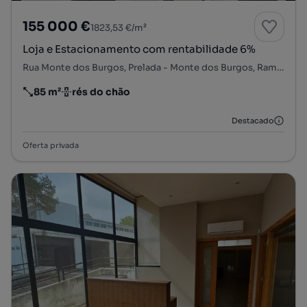
155 000 €
1823,53 €/m²
Loja e Estacionamento com rentabilidade 6%
Rua Monte dos Burgos, Prelada - Monte dos Burgos, Ramalde, Porto, Porto
85 m²
rés do chão
Preço por metro quadrado
Andar
Destacado
Oferta privada