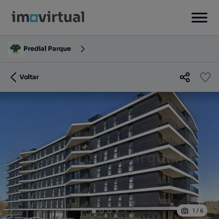
Predial Parque
Voltar
1
/
6