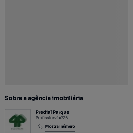
Sobre a agência imobiliária
Predial Parque
Profissional
■
726
Mostrar número
Mostrar número