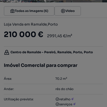
Todas as imagens (6)
Video
Loja Venda em Ramalde,Porto
210 000 €
2991,45 €/m²
Centro de Ramalde - Pereiró, Ramalde, Porto, Porto
Imóvel Comercial para comprar
Área
:
70.2
m²
Andar
:
rés do chão
Utilização prevista
:
retalho
serviços