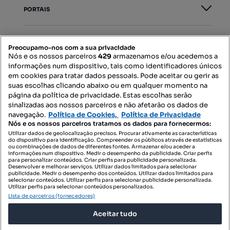
PORTAIS
Mapa do Site
Preocupamo-nos com a sua privacidade
Nós e os nossos parceiros
429
armazenamos e/ou acedemos a
informações num dispositivo, tais como identificadores únicos
Contacte-nos
em cookies para tratar dados pessoais. Pode aceitar ou gerir as
suas escolhas clicando abaixo ou em qualquer momento na
página da política de privacidade. Estas escolhas serão
sinalizadas aos nossos parceiros e não afetarão os dados de
SIGA-NOS:
navegação.
Política de Cookies,
Política de Privacidade
Nós e os nossos parceiros tratamos os dados para fornecermos:
Utilizar dados de geolocalização precisos. Procurar ativamente as características
do dispositivo para identificação. Compreender os públicos através de estatísticas
ou combinações de dados de diferentes fontes. Armazenar e/ou aceder a
DESCARREGAR NA:
informações num dispositivo. Medir o desempenho da publicidade. Criar perfis
para personalizar conteúdos. Criar perfis para publicidade personalizada.
Desenvolver e melhorar serviços. Utilizar dados limitados para selecionar
publicidade. Medir o desempenho dos conteúdos. Utilizar dados limitados para
selecionar conteúdos. Utilizar perfis para selecionar publicidade personalizada.
Utilizar perfis para selecionar conteúdos personalizados.
Lista de parceiros (fornecedores)
© 2026 Imovirtual.com, OLX Portugal, S.A.
Aceitar tudo
TERMOS DE UTILIZAÇÃO