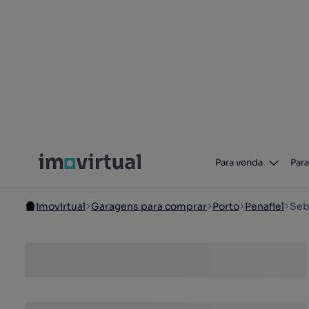
Para venda
Para
Imovirtual
Garagens para comprar
Porto
Penafiel
Seb