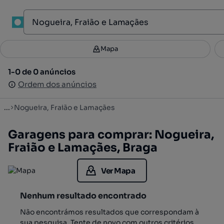
1
Mapa
Mapa
Filtros
Guardar pesquisa
2
1-0 de 0 anúncios
1-0 de 0 anúncios
Ordenar
Ordem dos anúncios
Ordem dos anúncios
...
Nogueira, Fraião e Lamaçães
Garagens para comprar: Nogueira,
Fraião e Lamaçães, Braga
Ver Mapa
Nenhum resultado encontrado
Não encontrámos resultados que correspondam à
sua pesquisa. Tente de novo com outros critérios