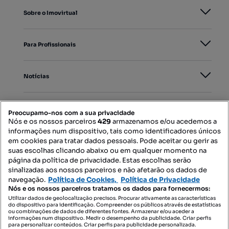
Sobre o Imovirtual
Para Profissionais
Notícias
PORTAIS
Preocupamo-nos com a sua privacidade
Nós e os nossos parceiros
429
armazenamos e/ou acedemos a
informações num dispositivo, tais como identificadores únicos
Mapa do Site
em cookies para tratar dados pessoais. Pode aceitar ou gerir as
suas escolhas clicando abaixo ou em qualquer momento na
página da política de privacidade. Estas escolhas serão
sinalizadas aos nossos parceiros e não afetarão os dados de
Contacte-nos
navegação.
Política de Cookies,
Política de Privacidade
Nós e os nossos parceiros tratamos os dados para fornecermos:
Utilizar dados de geolocalização precisos. Procurar ativamente as características
do dispositivo para identificação. Compreender os públicos através de estatísticas
SIGA-NOS:
ou combinações de dados de diferentes fontes. Armazenar e/ou aceder a
informações num dispositivo. Medir o desempenho da publicidade. Criar perfis
para personalizar conteúdos. Criar perfis para publicidade personalizada.