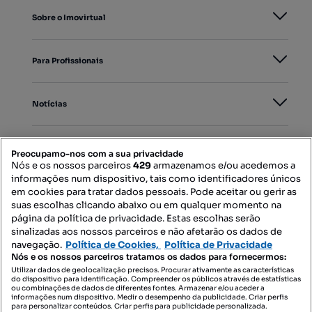
Sobre o Imovirtual
Para Profissionais
Notícias
PORTAIS
Preocupamo-nos com a sua privacidade
Nós e os nossos parceiros
429
armazenamos e/ou acedemos a
informações num dispositivo, tais como identificadores únicos
Mapa do Site
em cookies para tratar dados pessoais. Pode aceitar ou gerir as
suas escolhas clicando abaixo ou em qualquer momento na
página da política de privacidade. Estas escolhas serão
sinalizadas aos nossos parceiros e não afetarão os dados de
Contacte-nos
navegação.
Política de Cookies,
Política de Privacidade
Nós e os nossos parceiros tratamos os dados para fornecermos:
Utilizar dados de geolocalização precisos. Procurar ativamente as características
do dispositivo para identificação. Compreender os públicos através de estatísticas
SIGA-NOS:
ou combinações de dados de diferentes fontes. Armazenar e/ou aceder a
informações num dispositivo. Medir o desempenho da publicidade. Criar perfis
para personalizar conteúdos. Criar perfis para publicidade personalizada.