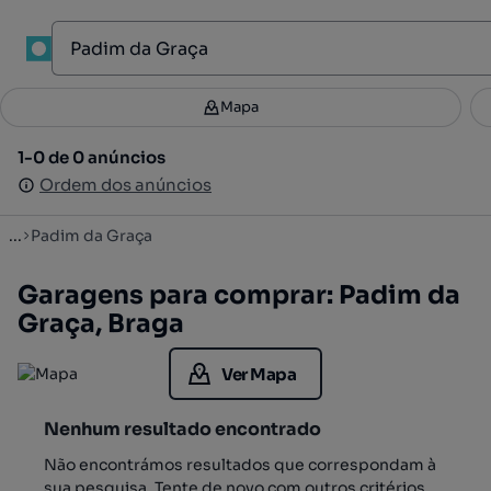
1
Mapa
Mapa
Filtros
Guardar pesquisa
2
1-0 de 0 anúncios
1-0 de 0 anúncios
Ordenar
Ordem dos anúncios
Ordem dos anúncios
...
Padim da Graça
Garagens para comprar: Padim da
Graça, Braga
Ver Mapa
Nenhum resultado encontrado
Não encontrámos resultados que correspondam à
sua pesquisa. Tente de novo com outros critérios