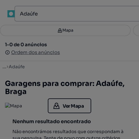
1
Mapa
Mapa
Filtros
Guardar pesquisa
2
1-0 de 0 anúncios
1-0 de 0 anúncios
Ordenar
Ordem dos anúncios
Ordem dos anúncios
...
Adaúfe
Garagens para comprar: Adaúfe,
Braga
Ver Mapa
Nenhum resultado encontrado
Não encontrámos resultados que correspondam à
sua pesquisa. Tente de novo com outros critérios