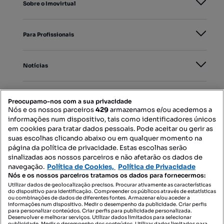
Sobre o Imovirtual
Para Profissionais
Notícias
PORTAIS
Preocupamo-nos com a sua privacidade
Nós e os nossos parceiros
429
armazenamos e/ou acedemos a
informações num dispositivo, tais como identificadores únicos
Mapa do Site
em cookies para tratar dados pessoais. Pode aceitar ou gerir as
suas escolhas clicando abaixo ou em qualquer momento na
página da política de privacidade. Estas escolhas serão
sinalizadas aos nossos parceiros e não afetarão os dados de
Contacte-nos
navegação.
Política de Cookies,
Política de Privacidade
Nós e os nossos parceiros tratamos os dados para fornecermos:
Utilizar dados de geolocalização precisos. Procurar ativamente as características
do dispositivo para identificação. Compreender os públicos através de estatísticas
SIGA-NOS:
ou combinações de dados de diferentes fontes. Armazenar e/ou aceder a
informações num dispositivo. Medir o desempenho da publicidade. Criar perfis
para personalizar conteúdos. Criar perfis para publicidade personalizada.
Desenvolver e melhorar serviços. Utilizar dados limitados para selecionar
publicidade. Medir o desempenho dos conteúdos. Utilizar dados limitados para