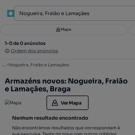
1
Mapa
Mapa
Filtros
Guardar pesquisa
3
1-0 de 0 anúncios
1-0 de 0 anúncios
Ordenar
Ordem dos anúncios
Ordem dos anúncios
...
Nogueira, Fraião e Lamaçães
Armazéns novos: Nogueira, Fraião
e Lamaçães, Braga
Ver Mapa
Nenhum resultado encontrado
Não encontrámos resultados que correspondam à
sua pesquisa. Tente de novo com outros critérios