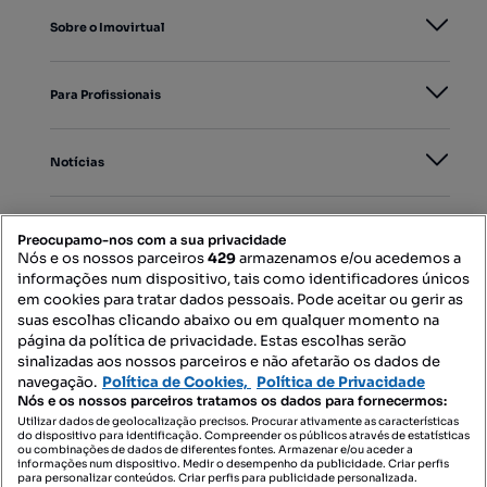
Sobre o Imovirtual
Para Profissionais
Notícias
PORTAIS
Preocupamo-nos com a sua privacidade
Nós e os nossos parceiros
429
armazenamos e/ou acedemos a
informações num dispositivo, tais como identificadores únicos
Mapa do Site
em cookies para tratar dados pessoais. Pode aceitar ou gerir as
suas escolhas clicando abaixo ou em qualquer momento na
página da política de privacidade. Estas escolhas serão
sinalizadas aos nossos parceiros e não afetarão os dados de
Contacte-nos
navegação.
Política de Cookies,
Política de Privacidade
Nós e os nossos parceiros tratamos os dados para fornecermos:
Utilizar dados de geolocalização precisos. Procurar ativamente as características
do dispositivo para identificação. Compreender os públicos através de estatísticas
SIGA-NOS:
ou combinações de dados de diferentes fontes. Armazenar e/ou aceder a
informações num dispositivo. Medir o desempenho da publicidade. Criar perfis
para personalizar conteúdos. Criar perfis para publicidade personalizada.