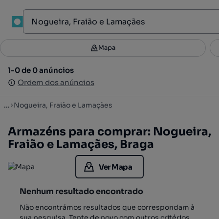
1
Mapa
Mapa
Filtros
Guardar pesquisa
2
1-0 de 0 anúncios
1-0 de 0 anúncios
Ordenar
Ordem dos anúncios
Ordem dos anúncios
...
Nogueira, Fraião e Lamaçães
Armazéns para comprar: Nogueira,
Fraião e Lamaçães, Braga
Ver Mapa
Nenhum resultado encontrado
Não encontrámos resultados que correspondam à
sua pesquisa. Tente de novo com outros critérios