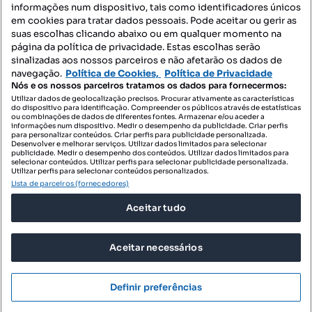
informações num dispositivo, tais como identificadores únicos
Mapa do Site
em cookies para tratar dados pessoais. Pode aceitar ou gerir as
suas escolhas clicando abaixo ou em qualquer momento na
página da política de privacidade. Estas escolhas serão
sinalizadas aos nossos parceiros e não afetarão os dados de
Contacte-nos
navegação.
Política de Cookies,
Política de Privacidade
Nós e os nossos parceiros tratamos os dados para fornecermos:
Utilizar dados de geolocalização precisos. Procurar ativamente as características
do dispositivo para identificação. Compreender os públicos através de estatísticas
SIGA-NOS:
ou combinações de dados de diferentes fontes. Armazenar e/ou aceder a
informações num dispositivo. Medir o desempenho da publicidade. Criar perfis
para personalizar conteúdos. Criar perfis para publicidade personalizada.
Desenvolver e melhorar serviços. Utilizar dados limitados para selecionar
publicidade. Medir o desempenho dos conteúdos. Utilizar dados limitados para
selecionar conteúdos. Utilizar perfis para selecionar publicidade personalizada.
DESCARREGAR NA:
Utilizar perfis para selecionar conteúdos personalizados.
Lista de parceiros (fornecedores)
Aceitar tudo
Aceitar necessários
© 2026 Imovirtual.com, OLX Portugal, S.A.
TERMOS DE UTILIZAÇÃO
Definir preferências
POLÍTICA DE PRIVACIDADE
CONFIGURAÇÕES DE PRIVACIDADE