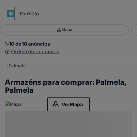
1
Mapa
Mapa
Filtros
Guardar pesquisa
2
1-10 de 10 anúncios
1-10 de 10 anúncios
Ordenar
Ordem dos anúncios
Ordem dos anúncios
...
Palmela
Armazéns para comprar: Palmela,
Palmela
Ver Mapa