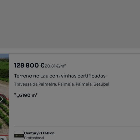
128 800 €
20,81 €/m²
Terreno no Lau com vinhas certificadas
Travessa da Palmeira, Palmela, Palmela, Setúbal
6190 m²
Preço por metro quadrado
Century21 Falcon
Profissional
26