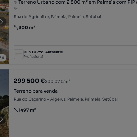
✨ Terreno Urbano com 2.800 m² em Palmela com PIP 
✨
Rua do Agricultor, Palmela, Palmela, Setúbal
300 m²
Preço por metro quadrado
CENTURY21 Authentic
Profissional
/
6
299 500 €
200,07 €/m²
Terreno para venda
Rua do Caçarino - Algeruz, Palmela, Palmela, Setúbal
1497 m²
Preço por metro quadrado