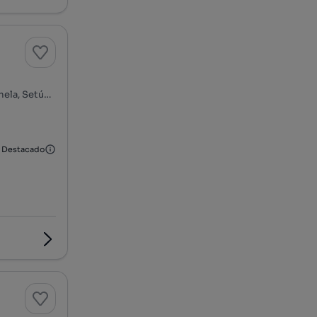
Rua Carlos Rodrigues Espada - Samouco, Quinta do Anjo, Palmela, Setúbal
Destacado