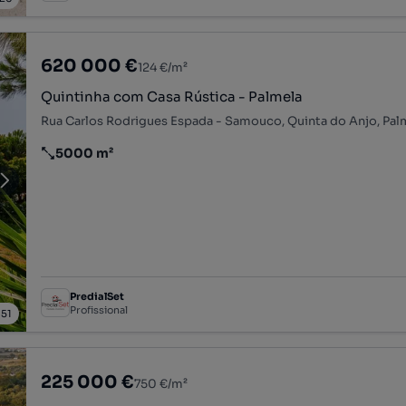
620 000 €
124 €/m²
Quintinha com Casa Rústica - Palmela
5000 m²
Preço por metro quadrado
PredialSet
Profissional
/
51
225 000 €
750 €/m²