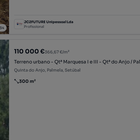
JC2FUTURE Unipessoal Lda
Profissional
34
110 000 €
366,67 €/m²
Terreno urbano - Qtª Marquesa I e III - Qtª do Anjo / P
Quinta do Anjo, Palmela, Setúbal
300 m²
Preço por metro quadrado