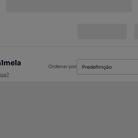
almela
Ordenar por
Predefinição
ios?