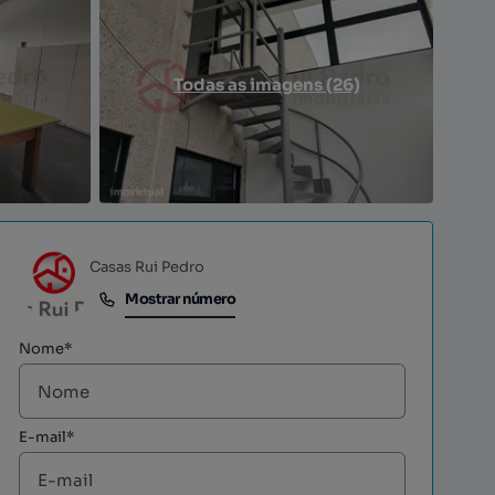
Todas as imagens (26)
Casas Rui Pedro
Mostrar número
Mostrar número
Nome*
E-mail*