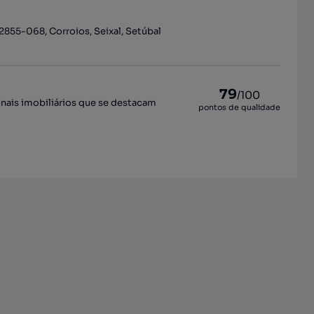
 2855-068, Corroios, Seixal, Setúbal
79
/100
onais imobiliários que se destacam
pontos de qualidade