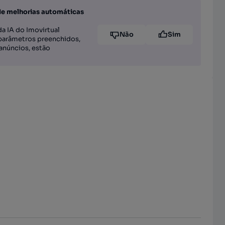
de melhorias automáticas
a IA do Imovirtual
Não
Sim
parâmetros preenchidos,
anúncios, estão