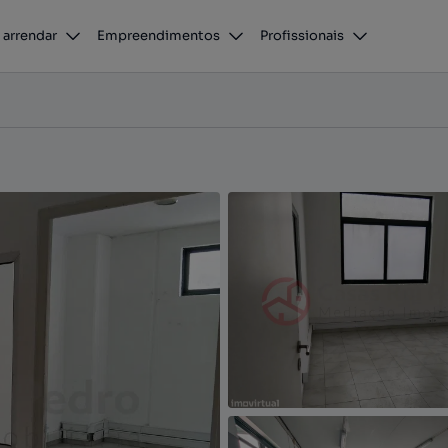
Armazém Tipo 2 à Venda em Parque Industrial Com ligação direta ao PT
 arrendar
Empreendimentos
Profissionais