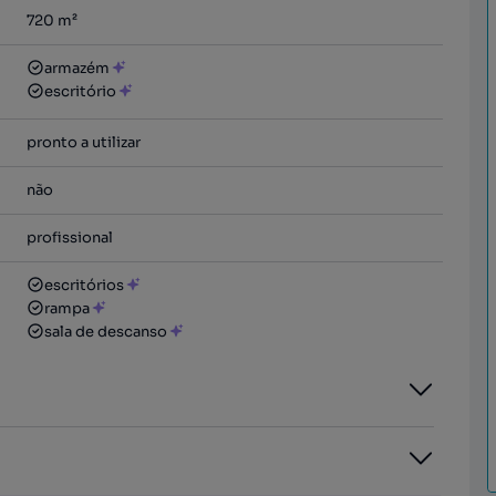
720
m²
armazém
escritório
pronto a utilizar
não
profissional
escritórios
rampa
sala de descanso