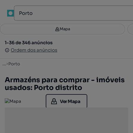
Mapa
Mapa
Filtros
Guardar pesquisa
3
1-36 de 346 anúncios
1-36 de 346 anúncios
Ordenar
Ordem dos anúncios
Ordem dos anúncios
...
Porto
Armazéns para comprar - imóveis
usados: Porto distrito
Ver Mapa