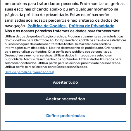
em cookies para tratar dados pessoais. Pode aceitar ou gerir as
Alfena, Valongo
suas escolhas clicando abaixo ou em qualquer momento na
Rua Dom Afonso Henriques, Alfena, Valongo, Porto
página da política de privacidade. Estas escolhas serão
sinalizadas aos nossos parceiros e não afetarão os dados de
860 m²
Preço por metro quadrado
navegação.
Política de Cookies,
Política de Privacidade
Nós e os nossos parceiros tratamos os dados para fornecermos:
Profissional
Utilizar dados de geolocalização precisos. Procurar ativamente as características
do dispositivo para identificação. Compreender os públicos através de estatísticas
ou combinações de dados de diferentes fontes. Armazenar e/ou aceder a
informações num dispositivo. Medir o desempenho da publicidade. Criar perfis
para personalizar conteúdos. Criar perfis para publicidade personalizada.
Desenvolver e melhorar serviços. Utilizar dados limitados para selecionar
publicidade. Medir o desempenho dos conteúdos. Utilizar dados limitados para
selecionar conteúdos. Utilizar perfis para selecionar publicidade personalizada.
Utilizar perfis para selecionar conteúdos personalizados.
Lista de parceiros (fornecedores)
Aceitar tudo
Aceitar necessários
Definir preferências