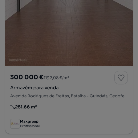
300 000 €
1192,08 €/m²
Armazém para venda
Avenida Rodrigues de Freitas, Batalha - Guindais, Cedofeita, Ildefonso, Sé, Miragaia, Nicolau, Vitória, Porto, Porto
251.66 m²
Preço por metro quadrado
Maxgroup
Profissional