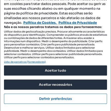
Mapa do Site
em cookies para tratar dados pessoais. Pode aceitar ou gerir as
suas escolhas clicando abaixo ou em qualquer momento na
página da política de privacidade. Estas escolhas serão
sinalizadas aos nossos parceiros e não afetarão os dados de
Contacte-nos
navegação.
Política de Cookies,
Política de Privacidade
Nós e os nossos parceiros tratamos os dados para fornecermos:
Utilizar dados de geolocalização precisos. Procurar ativamente as características
do dispositivo para identificação. Compreender os públicos através de estatísticas
SIGA-NOS:
ou combinações de dados de diferentes fontes. Armazenar e/ou aceder a
informações num dispositivo. Medir o desempenho da publicidade. Criar perfis
para personalizar conteúdos. Criar perfis para publicidade personalizada.
Desenvolver e melhorar serviços. Utilizar dados limitados para selecionar
publicidade. Medir o desempenho dos conteúdos. Utilizar dados limitados para
selecionar conteúdos. Utilizar perfis para selecionar publicidade personalizada.
DESCARREGAR NA:
Utilizar perfis para selecionar conteúdos personalizados.
Lista de parceiros (fornecedores)
Aceitar tudo
Aceitar necessários
© 2026 Imovirtual.com, OLX Portugal, S.A.
TERMOS DE UTILIZAÇÃO
Definir preferências
POLÍTICA DE PRIVACIDADE
CONFIGURAÇÕES DE PRIVACIDADE