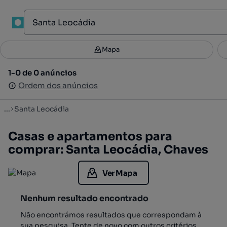
1
Mapa
Mapa
Filtros
Guardar pesquisa
1
1-0 de 0 anúncios
1-0 de 0 anúncios
Ordenar
Ordem dos anúncios
Ordem dos anúncios
...
Santa Leocádia
Casas e apartamentos para
comprar: Santa Leocádia, Chaves
Ver Mapa
Nenhum resultado encontrado
Não encontrámos resultados que correspondam à
sua pesquisa. Tente de novo com outros critérios