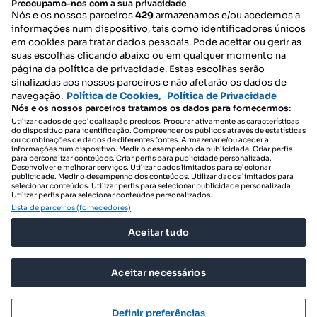
Preocupamo-nos com a sua privacidade
Nós e os nossos parceiros
429
armazenamos e/ou acedemos a
informações num dispositivo, tais como identificadores únicos
Mapa do Site
em cookies para tratar dados pessoais. Pode aceitar ou gerir as
suas escolhas clicando abaixo ou em qualquer momento na
página da política de privacidade. Estas escolhas serão
sinalizadas aos nossos parceiros e não afetarão os dados de
Contacte-nos
navegação.
Política de Cookies,
Política de Privacidade
Nós e os nossos parceiros tratamos os dados para fornecermos:
Utilizar dados de geolocalização precisos. Procurar ativamente as características
do dispositivo para identificação. Compreender os públicos através de estatísticas
SIGA-NOS:
ou combinações de dados de diferentes fontes. Armazenar e/ou aceder a
informações num dispositivo. Medir o desempenho da publicidade. Criar perfis
para personalizar conteúdos. Criar perfis para publicidade personalizada.
Desenvolver e melhorar serviços. Utilizar dados limitados para selecionar
publicidade. Medir o desempenho dos conteúdos. Utilizar dados limitados para
selecionar conteúdos. Utilizar perfis para selecionar publicidade personalizada.
DESCARREGAR NA:
Utilizar perfis para selecionar conteúdos personalizados.
Lista de parceiros (fornecedores)
Aceitar tudo
Aceitar necessários
© 2026 Imovirtual.com, OLX Portugal, S.A.
TERMOS DE UTILIZAÇÃO
Definir preferências
POLÍTICA DE PRIVACIDADE