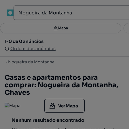
1
Mapa
Mapa
Filtros
Guardar pesquisa
1
1-0 de 0 anúncios
1-0 de 0 anúncios
Ordenar
Ordem dos anúncios
Ordem dos anúncios
...
Nogueira da Montanha
Casas e apartamentos para
comprar: Nogueira da Montanha,
Chaves
Ver Mapa
Nenhum resultado encontrado