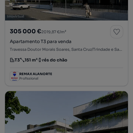
305 000 €
2019,87 €/m²
Apartamento T3 para venda
Travessa Doutor Morais Soares, Santa Cruz/Trindade e Sanjurge, Chaves, Vila Real
T3
151 m²
rés do chão
Tipologia
Preço por metro quadrado
Andar
REMAX ALANORTE
Profissional