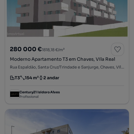
280 000 €
1818,18 €/m²
Moderno Apartamento T3 em Chaves, Vila Real
Rua Espaldão, Santa Cruz/Trindade e Sanjurge, Chaves, Vila Real
T3
154 m²
2 andar
Tipologia
Preço por metro quadrado
Andar
Century21 Isidoro Alves
Profissional