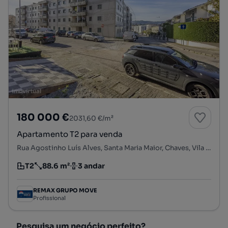
180 000 €
2031,60 €/m²
Apartamento T2 para venda
Rua Agostinho Luís Alves, Santa Maria Maior, Chaves, Vila Real
T2
88.6 m²
3 andar
Tipologia
Preço por metro quadrado
Andar
REMAX GRUPO MOVE
Profissional
Pesquisa um negócio perfeito?