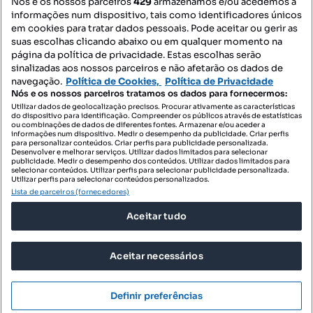
Nós e os nossos parceiros
429
armazenamos e/ou acedemos a
informações num dispositivo, tais como identificadores únicos
Mapa do Site
em cookies para tratar dados pessoais. Pode aceitar ou gerir as
suas escolhas clicando abaixo ou em qualquer momento na
página da política de privacidade. Estas escolhas serão
sinalizadas aos nossos parceiros e não afetarão os dados de
Contacte-nos
navegação.
Política de Cookies,
Política de Privacidade
Nós e os nossos parceiros tratamos os dados para fornecermos:
Utilizar dados de geolocalização precisos. Procurar ativamente as características
do dispositivo para identificação. Compreender os públicos através de estatísticas
SIGA-NOS:
ou combinações de dados de diferentes fontes. Armazenar e/ou aceder a
informações num dispositivo. Medir o desempenho da publicidade. Criar perfis
para personalizar conteúdos. Criar perfis para publicidade personalizada.
Desenvolver e melhorar serviços. Utilizar dados limitados para selecionar
publicidade. Medir o desempenho dos conteúdos. Utilizar dados limitados para
selecionar conteúdos. Utilizar perfis para selecionar publicidade personalizada.
DESCARREGAR NA:
Utilizar perfis para selecionar conteúdos personalizados.
Lista de parceiros (fornecedores)
Aceitar tudo
Aceitar necessários
© 2026 Imovirtual.com, OLX Portugal, S.A.
TERMOS DE UTILIZAÇÃO
Definir preferências
POLÍTICA DE PRIVACIDADE
CONFIGURAÇÕES DE PRIVACIDADE