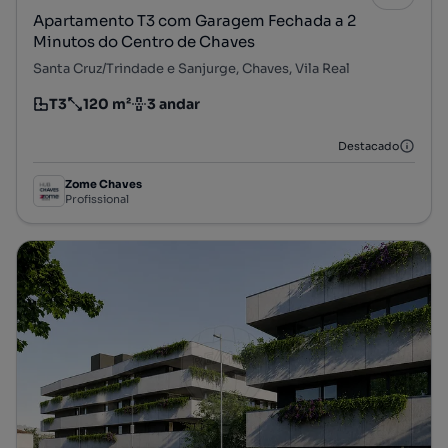
Apartamento T3 com Garagem Fechada a 2
Minutos do Centro de Chaves
Santa Cruz/Trindade e Sanjurge, Chaves, Vila Real
T3
120 m²
3 andar
Tipologia
Preço por metro quadrado
Andar
Destacado
Zome Chaves
Profissional