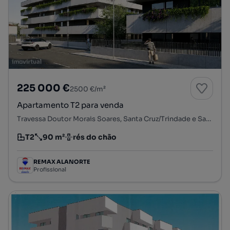
225 000 €
2500 €/m²
Apartamento T2 para venda
Travessa Doutor Morais Soares, Santa Cruz/Trindade e Sanjurge, Chaves, Vila Real
T2
90 m²
rés do chão
Tipologia
Preço por metro quadrado
Andar
REMAX ALANORTE
Profissional