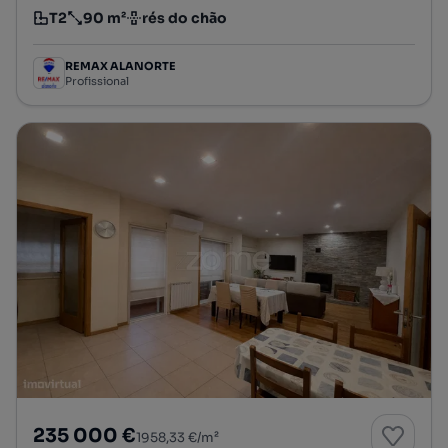
T2
90 m²
rés do chão
Tipologia
Preço por metro quadrado
Andar
REMAX ALANORTE
Profissional
235 000 €
1958,33 €/m²