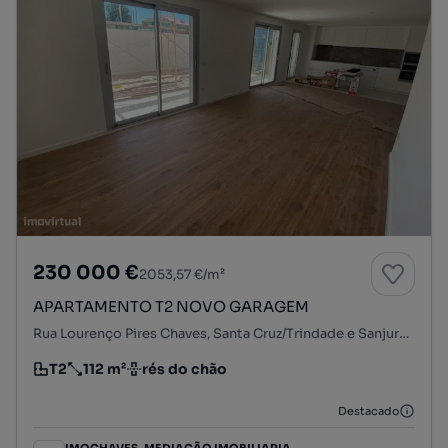
230 000 €
2053,57 €/m²
APARTAMENTO T2 NOVO GARAGEM
Rua Lourenço Pires Chaves, Santa Cruz/Trindade e Sanjurge, Chaves, Vila Real
T2
112 m²
rés do chão
Tipologia
Preço por metro quadrado
Andar
Destacado