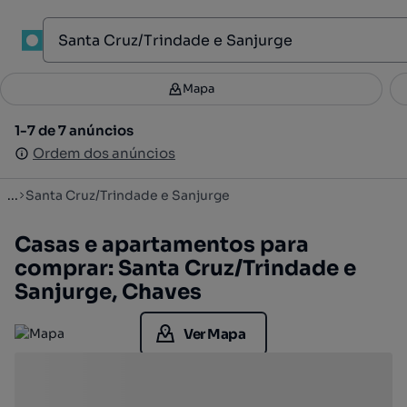
1
Mapa
Mapa
Filtros
Guardar pesquisa
1
1-7 de 7 anúncios
1-7 de 7 anúncios
Ordenar
Ordem dos anúncios
Ordem dos anúncios
...
Santa Cruz/Trindade e Sanjurge
Casas e apartamentos para
comprar: Santa Cruz/Trindade e
Sanjurge, Chaves
Ver Mapa