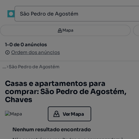
1
Mapa
Mapa
Filtros
Guardar pesquisa
1
1-0 de 0 anúncios
1-0 de 0 anúncios
Ordenar
Ordem dos anúncios
Ordem dos anúncios
...
São Pedro de Agostém
Casas e apartamentos para
comprar: São Pedro de Agostém,
Chaves
Ver Mapa
Nenhum resultado encontrado