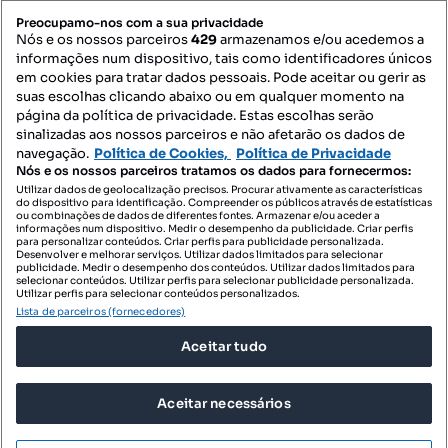
PORTAIS
Preocupamo-nos com a sua privacidade
Nós e os nossos parceiros
429
armazenamos e/ou acedemos a
informações num dispositivo, tais como identificadores únicos
Mapa do Site
em cookies para tratar dados pessoais. Pode aceitar ou gerir as
suas escolhas clicando abaixo ou em qualquer momento na
página da política de privacidade. Estas escolhas serão
sinalizadas aos nossos parceiros e não afetarão os dados de
Contacte-nos
navegação.
Política de Cookies,
Política de Privacidade
Nós e os nossos parceiros tratamos os dados para fornecermos:
Utilizar dados de geolocalização precisos. Procurar ativamente as características
do dispositivo para identificação. Compreender os públicos através de estatísticas
SIGA-NOS:
ou combinações de dados de diferentes fontes. Armazenar e/ou aceder a
informações num dispositivo. Medir o desempenho da publicidade. Criar perfis
para personalizar conteúdos. Criar perfis para publicidade personalizada.
Desenvolver e melhorar serviços. Utilizar dados limitados para selecionar
publicidade. Medir o desempenho dos conteúdos. Utilizar dados limitados para
selecionar conteúdos. Utilizar perfis para selecionar publicidade personalizada.
DESCARREGAR NA:
Utilizar perfis para selecionar conteúdos personalizados.
Lista de parceiros (fornecedores)
Aceitar tudo
Aceitar necessários
© 2026 Imovirtual.com, OLX Portugal, S.A.
TERMOS DE UTILIZAÇÃO