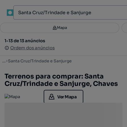
1
Mapa
Mapa
Filtros
Guardar pesquisa
2
1-13 de 13 anúncios
1-13 de 13 anúncios
Ordenar
Ordem dos anúncios
Ordem dos anúncios
...
Santa Cruz/Trindade e Sanjurge
Terrenos para comprar: Santa
Cruz/Trindade e Sanjurge, Chaves
Ver Mapa