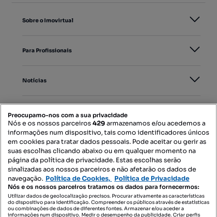
Sobre o Imovirtual
Para Profissionais
Notícias
PORTAIS
Preocupamo-nos com a sua privacidade
Nós e os nossos parceiros
429
armazenamos e/ou acedemos a
informações num dispositivo, tais como identificadores únicos
Mapa do Site
em cookies para tratar dados pessoais. Pode aceitar ou gerir as
suas escolhas clicando abaixo ou em qualquer momento na
página da política de privacidade. Estas escolhas serão
sinalizadas aos nossos parceiros e não afetarão os dados de
Contacte-nos
navegação.
Política de Cookies,
Política de Privacidade
Nós e os nossos parceiros tratamos os dados para fornecermos:
Utilizar dados de geolocalização precisos. Procurar ativamente as características
do dispositivo para identificação. Compreender os públicos através de estatísticas
SIGA-NOS:
ou combinações de dados de diferentes fontes. Armazenar e/ou aceder a
informações num dispositivo. Medir o desempenho da publicidade. Criar perfis