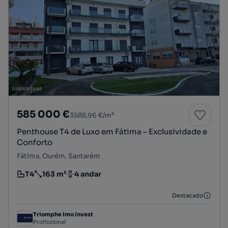
585 000 €
3588,96 €/m²
Penthouse T4 de Luxo em Fátima – Exclusividade e
Conforto
Fátima, Ourém, Santarém
T4
163 m²
4 andar
Tipologia
Preço por metro quadrado
Andar
Destacado
Triomphe Imo Invest
Profissional