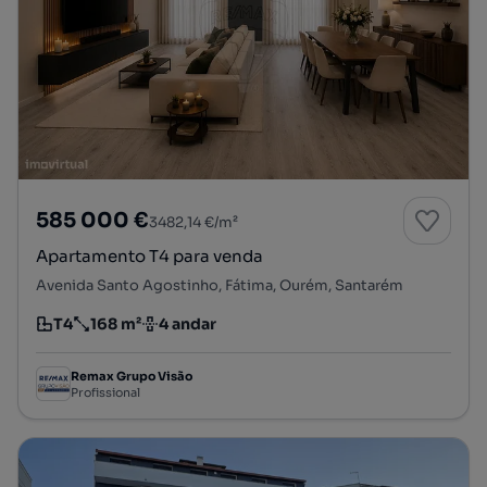
585 000 €
3482,14 €/m²
Apartamento T4 para venda
Avenida Santo Agostinho, Fátima, Ourém, Santarém
T4
168 m²
4 andar
Tipologia
Preço por metro quadrado
Andar
Remax Grupo Visão
Profissional