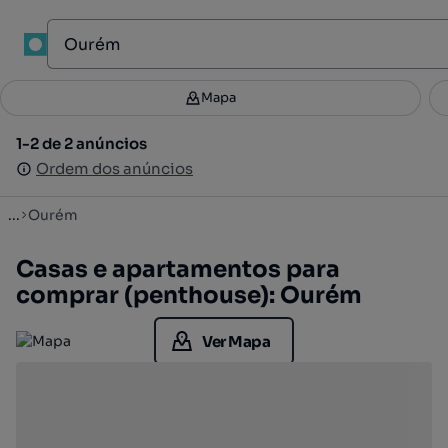
1
Mapa
Mapa
Filtros
Guardar pesquisa
2
1-2 de 2 anúncios
1-2 de 2 anúncios
Ordenar
Ordem dos anúncios
Ordem dos anúncios
...
Ourém
Casas e apartamentos para
comprar (penthouse): Ourém
Ver Mapa