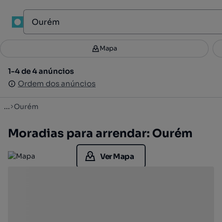
1
Mapa
Mapa
Filtros
Guardar pesquisa
3
1-4 de 4 anúncios
1-4 de 4 anúncios
Ordenar
Ordem dos anúncios
Ordem dos anúncios
...
Ourém
Moradias para arrendar: Ourém
Ver Mapa