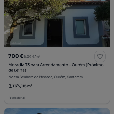
700 €
6,09 €/m²
Moradia T3 para Arrendamento – Ourém (Próximo
de Leiria)
Nossa Senhora da Piedade, Ourém, Santarém
T3
115 m²
Tipologia
Preço por metro quadrado
Profissional