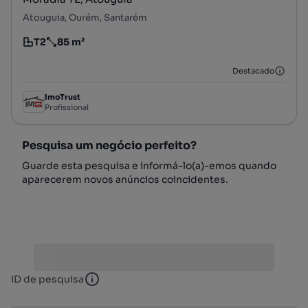
Atouguia, Ourém, Santarém
T2
85 m²
Tipologia
Preço por metro quadrado
Destacado
ImoTrust
Profissional
Pesquisa um negócio perfeito?
Guarde esta pesquisa e informá-lo(a)-emos quando
aparecerem novos anúncios coincidentes.
ID de pesquisa
ID de pesquisa