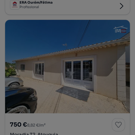
ERA Ourém/Fátima
Profissional
750 €
8,82 €/m²
Moradia T2, Atouguia