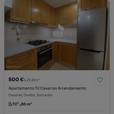
500 €
6,25 €/m²
Apartamento T2 Caxarias Arrendamento
Caxarias, Ourém, Santarém
T2
80 m²
Tipologia
Preço por metro quadrado