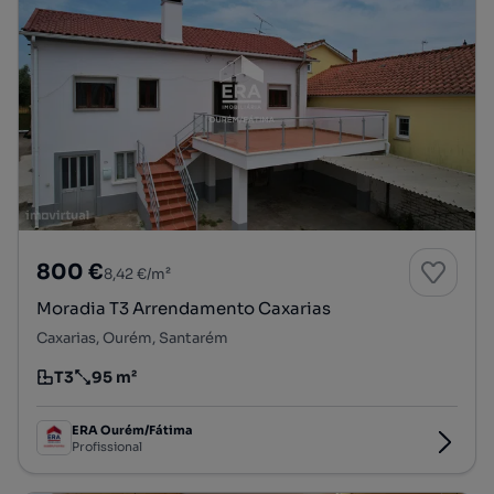
800 €
8,42 €/m²
Moradia T3 Arrendamento Caxarias
Caxarias, Ourém, Santarém
T3
95 m²
Tipologia
Preço por metro quadrado
ERA Ourém/Fátima
Profissional