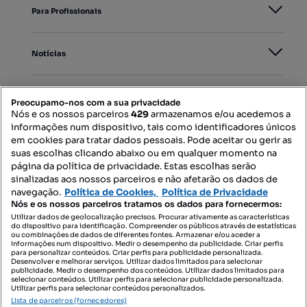
Para Profissionais
Notícias
PORTAIS
Preocupamo-nos com a sua privacidade
Nós e os nossos parceiros
429
armazenamos e/ou acedemos a
informações num dispositivo, tais como identificadores únicos
Mapa do Site
em cookies para tratar dados pessoais. Pode aceitar ou gerir as
suas escolhas clicando abaixo ou em qualquer momento na
página da política de privacidade. Estas escolhas serão
sinalizadas aos nossos parceiros e não afetarão os dados de
Contacte-nos
navegação.
Política de Cookies,
Política de Privacidade
Nós e os nossos parceiros tratamos os dados para fornecermos:
Utilizar dados de geolocalização precisos. Procurar ativamente as características
do dispositivo para identificação. Compreender os públicos através de estatísticas
SIGA-NOS:
ou combinações de dados de diferentes fontes. Armazenar e/ou aceder a
informações num dispositivo. Medir o desempenho da publicidade. Criar perfis
para personalizar conteúdos. Criar perfis para publicidade personalizada.
Desenvolver e melhorar serviços. Utilizar dados limitados para selecionar
publicidade. Medir o desempenho dos conteúdos. Utilizar dados limitados para
selecionar conteúdos. Utilizar perfis para selecionar publicidade personalizada.
DESCARREGAR NA:
Utilizar perfis para selecionar conteúdos personalizados.
Lista de parceiros (fornecedores)