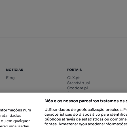
NOTÍCIAS
PORTAIS
Blog
OLX.pt
Standvirtual
Otodom.pl
Storia.ro
Nós e os nossos parceiros tratamos os
Utilizar dados de geolocalização precisos. P
informações num
características do dispositivo para identif
tratar dados
públicos através de estatísticas ou combin
o ou em qualquer
fontes. Armazenar e/ou aceder a informações
erão sinalizadas