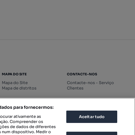
MAPA DO SITE
CONTACTE-NOS
Mapa do Site
Contacte-nos - Serviço
Mapa de distritos
Clientes
 dados para fornecermos:
rocurar ativamente as
Aceitar tudo
icação. Compreender os
ações de dados de diferentes
 num dispositivo. Medir o