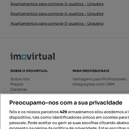
Apartamentos para comprar 3-quartos - Urqueira
Apartamentos para comprar 4-quartos - Urqueira
Apartamentos para comprar 5-quartos - Urqueira
SOBRE O IMOVIRTUAL
PARA PROFISSIONAIS
Sobre nós
Vantagens para Profissionais
Preços
Integrações com CRM
Carreiras
Ajuda
Livro de Reclamações online
Preocupamo-nos com a sua privacidade
Regulamento dos Serviços
Digitais
Nós e os nossos parceiros
429
armazenamos e/ou acedemos a 
dispositivo, tais como identificadores únicos em cookies para 
pessoais. Pode aceitar ou gerir as suas escolhas clicando abaix
momento na página da política de privacidade. Estas escolhas s