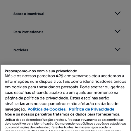
Sobre o Imovirtual
Para Profissionais
Notícias
PORTAIS
Preocupamo-nos com a sua privacidade
Nós e os nossos parceiros
429
armazenamos e/ou acedemos a
informações num dispositivo, tais como identificadores únicos
Mapa do Site
em cookies para tratar dados pessoais. Pode aceitar ou gerir as
suas escolhas clicando abaixo ou em qualquer momento na
página da política de privacidade. Estas escolhas serão
sinalizadas aos nossos parceiros e não afetarão os dados de
Contacte-nos
navegação.
Política de Cookies,
Política de Privacidade
Nós e os nossos parceiros tratamos os dados para fornecermos:
Utilizar dados de geolocalização precisos. Procurar ativamente as características
do dispositivo para identificação. Compreender os públicos através de estatísticas
SIGA-NOS:
ou combinações de dados de diferentes fontes. Armazenar e/ou aceder a