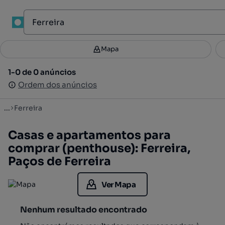
1
Mapa
Mapa
Filtros
Guardar pesquisa
2
1-0 de 0 anúncios
1-0 de 0 anúncios
Ordenar
Ordem dos anúncios
Ordem dos anúncios
...
Ferreira
Casas e apartamentos para
comprar (penthouse): Ferreira,
Paços de Ferreira
Ver Mapa
Nenhum resultado encontrado