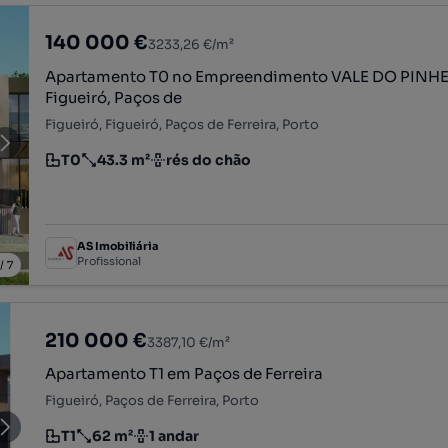
140 000 €
3233,26 €/m²
Apartamento T0 no Empreendimento VALE DO PINHE
Figueiró, Paços de
Figueiró, Figueiró, Paços de Ferreira, Porto
T0
43.3 m²
rés do chão
Tipologia
Preço por metro quadrado
Andar
AS Imobiliária
Profissional
/
7
210 000 €
3387,10 €/m²
Apartamento T1 em Paços de Ferreira
Figueiró, Paços de Ferreira, Porto
T1
62 m²
1 andar
Tipologia
Preço por metro quadrado
Andar