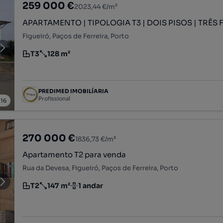
259 000 €
2023,44 €/m²
APARTAMENTO | TIPOLOGIA T3 | DOIS PISOS | TRÊS 
Figueiró, Paços de Ferreira, Porto
T3
128 m²
Tipologia
Preço por metro quadrado
PREDIMED IMOBILÍARIA
Profissional
/
16
270 000 €
1836,73 €/m²
Apartamento T2 para venda
Rua da Devesa, Figueiró, Paços de Ferreira, Porto
T2
147 m²
1 andar
Tipologia
Preço por metro quadrado
Andar