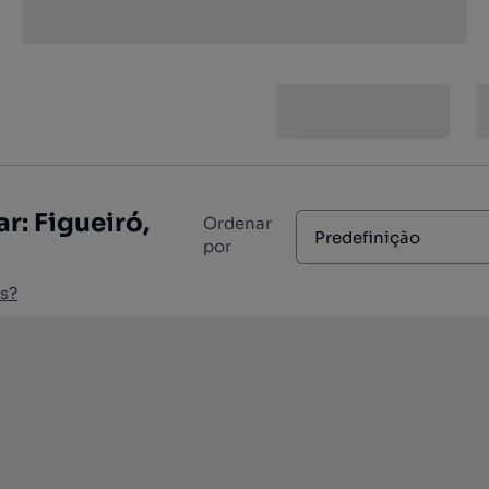
: Figueiró,
Ordenar
Predefinição
por
s?