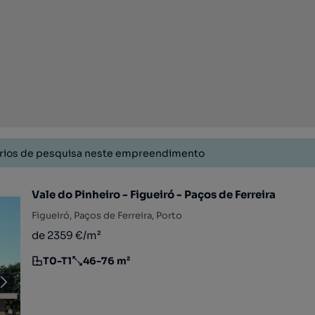
érios de pesquisa neste empreendimento
Vale do Pinheiro - Figueiró - Paços de Ferreira
Figueiró, Paços de Ferreira, Porto
de 2359 €/m²
T0-T1
46-76 m²
Tipologia
Preço por metro quadrado