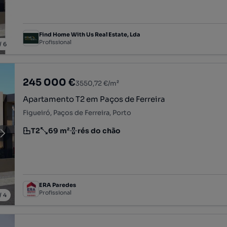
Find Home With Us Real Estate, Lda
Profissional
/
6
245 000 €
3550,72 €/m²
Apartamento T2 em Paços de Ferreira
Figueiró, Paços de Ferreira, Porto
T2
69 m²
rés do chão
Tipologia
Preço por metro quadrado
Andar
ERA Paredes
Profissional
/
4