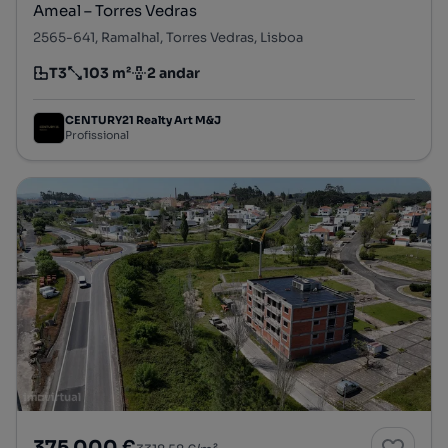
Ameal – Torres Vedras
2565-641, Ramalhal, Torres Vedras, Lisboa
T3
103 m²
2 andar
Tipologia
Preço por metro quadrado
Andar
CENTURY21 Realty Art M&J
Profissional