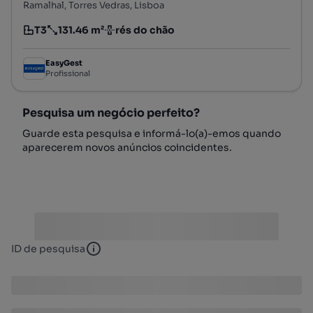
Ramalhal, Torres Vedras, Lisboa
T3
131.46 m²
rés do chão
Tipologia
Preço por metro quadrado
Andar
EasyGest
Profissional
Pesquisa um negócio perfeito?
Guarde esta pesquisa e informá-lo(a)-emos quando
aparecerem novos anúncios coincidentes.
ID de pesquisa
ID de pesquisa