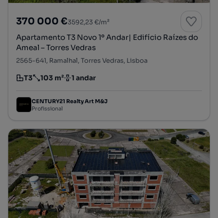
370 000 €
3592,23 €/m²
Apartamento T3 Novo 1º Andar| Edifício Raízes do
Ameal – Torres Vedras
2565-641, Ramalhal, Torres Vedras, Lisboa
T3
103 m²
1 andar
Tipologia
Preço por metro quadrado
Andar
CENTURY21 Realty Art M&J
Profissional