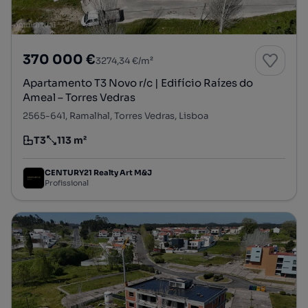
370 000 €
3274,34 €/m²
Apartamento T3 Novo r/c | Edifício Raízes do
Ameal – Torres Vedras
2565-641, Ramalhal, Torres Vedras, Lisboa
T3
113 m²
Tipologia
Preço por metro quadrado
CENTURY21 Realty Art M&J
Profissional