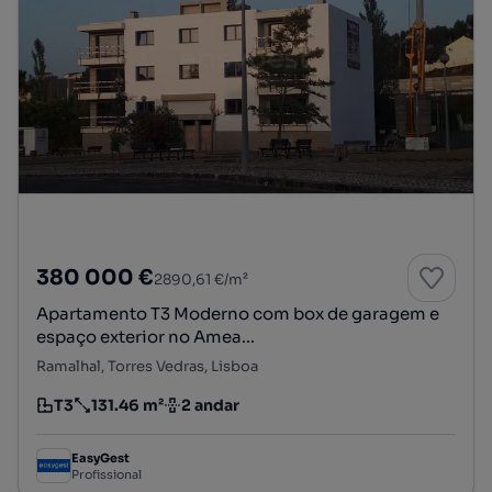
380 000 €
2890,61 €/m²
Apartamento T3 Moderno com box de garagem e
espaço exterior no Amea...
Ramalhal, Torres Vedras, Lisboa
T3
131.46 m²
2 andar
Tipologia
Preço por metro quadrado
Andar
EasyGest
Profissional