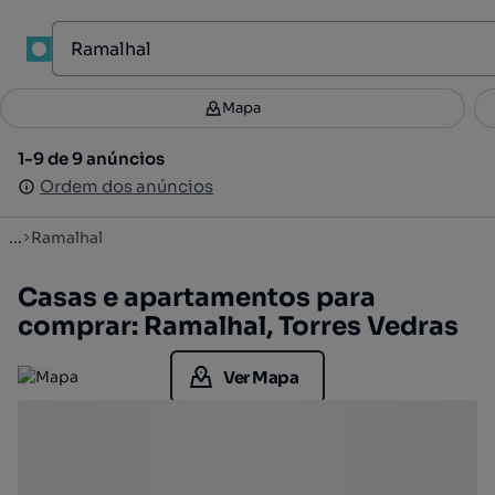
1
Mapa
Mapa
Filtros
Guardar pesquisa
1
1-9 de 9 anúncios
1-9 de 9 anúncios
Ordenar
Ordem dos anúncios
Ordem dos anúncios
...
Ramalhal
Casas e apartamentos para
comprar: Ramalhal, Torres Vedras
Ver Mapa