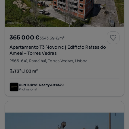
365 000 €
3543,69 €/m²
Apartamento T3 Novo r/c | Edifício Raízes do
Ameal – Torres Vedras
2565-641, Ramalhal, Torres Vedras, Lisboa
T3
103 m²
Tipologia
Preço por metro quadrado
CENTURY21 Realty Art M&J
Profissional