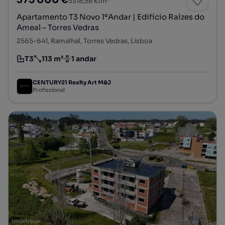
375 000 €
3318,58 €/m²
Apartamento T3 Novo 1ºAndar | Edifício Raízes do
Ameal – Torres Vedras
2565-641, Ramalhal, Torres Vedras, Lisboa
T3
113 m²
1 andar
Tipologia
Preço por metro quadrado
Andar
CENTURY21 Realty Art M&J
Profissional