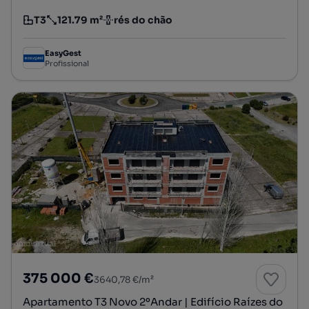
T3
121.79 m²
rés do chão
Tipologia
Preço por metro quadrado
Andar
EasyGest
Profissional
375 000 €
3640,78 €/m²
Apartamento T3 Novo 2ºAndar | Edifício Raízes do