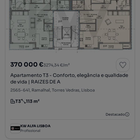
370 000 €
3274,34 €/m²
Apartamento T3 - Conforto, elegância e qualidade
de vida | RAIZES DE A
2565-641, Ramalhal, Torres Vedras, Lisboa
T3
113 m²
Tipologia
Preço por metro quadrado
Destacado
KW ALFA LISBOA
Profissional