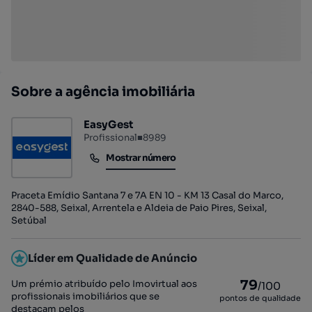
Sobre a agência imobiliária
EasyGest
Profissional
■
8989
Mostrar número
Mostrar número
Praceta Emídio Santana 7 e 7A EN 10 - KM 13 Casal do Marco,
2840-588, Seixal, Arrentela e Aldeia de Paio Pires, Seixal,
Setúbal
Líder em Qualidade de Anúncio
79
Um prémio atribuído pelo Imovirtual aos
/100
profissionais imobiliários que se
pontos de qualidade
destacam pelos