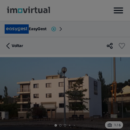
EasyGest
Voltar
1
/
6