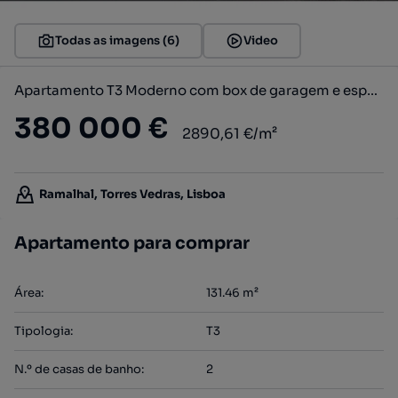
Todas as imagens (6)
Video
Apartamento T3 Moderno com box de garagem e espaço exterior no Amea...
380 000 €
2890,61 €/m²
Ramalhal, Torres Vedras, Lisboa
Apartamento para comprar
Área
:
131.46
m²
Tipologia
:
T3
N.º de casas de banho
:
2