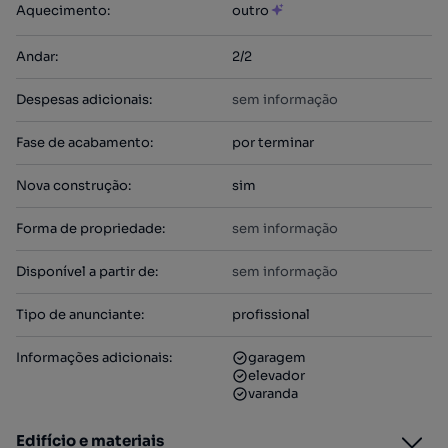
Aquecimento
:
outro
Andar
:
2/2
Despesas adicionais
:
sem informação
Fase de acabamento
:
por terminar
Nova construção
:
sim
Forma de propriedade
:
sem informação
Disponível a partir de
:
sem informação
Tipo de anunciante
:
profissional
Informações adicionais
:
garagem
elevador
varanda
Edifício e materiais