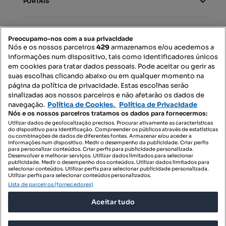
PORTAIS
Mapa do Site
Preocupamo-nos com a sua privacidade
Nós e os nossos parceiros
429
armazenamos e/ou acedemos a
informações num dispositivo, tais como identificadores únicos
Contacte-nos
em cookies para tratar dados pessoais. Pode aceitar ou gerir as
suas escolhas clicando abaixo ou em qualquer momento na
página da política de privacidade. Estas escolhas serão
sinalizadas aos nossos parceiros e não afetarão os dados de
SIGA-NOS:
navegação.
Política de Cookies,
Política de Privacidade
Nós e os nossos parceiros tratamos os dados para fornecermos:
Utilizar dados de geolocalização precisos. Procurar ativamente as características
do dispositivo para identificação. Compreender os públicos através de estatísticas
ou combinações de dados de diferentes fontes. Armazenar e/ou aceder a
DESCARREGAR NA:
informações num dispositivo. Medir o desempenho da publicidade. Criar perfis
para personalizar conteúdos. Criar perfis para publicidade personalizada.
Desenvolver e melhorar serviços. Utilizar dados limitados para selecionar
publicidade. Medir o desempenho dos conteúdos. Utilizar dados limitados para
selecionar conteúdos. Utilizar perfis para selecionar publicidade personalizada.
Utilizar perfis para selecionar conteúdos personalizados.
Lista de parceiros (fornecedores)
© 2026 Imovirtual.com, OLX Portugal, S.A.
Aceitar tudo
TERMOS DE UTILIZAÇÃO