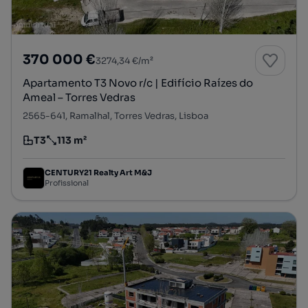
370 000 €
3274,34 €/m²
Apartamento T3 Novo r/c | Edifício Raízes do
Ameal – Torres Vedras
2565-641, Ramalhal, Torres Vedras, Lisboa
T3
113 m²
Tipologia
Preço por metro quadrado
CENTURY21 Realty Art M&J
Profissional