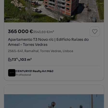
365 000 €
3543,69 €/m²
Apartamento T3 Novo r/c | Edifício Raízes do
Ameal – Torres Vedras
2565-641, Ramalhal, Torres Vedras, Lisboa
T3
103 m²
Tipologia
Preço por metro quadrado
CENTURY21 Realty Art M&J
Profissional