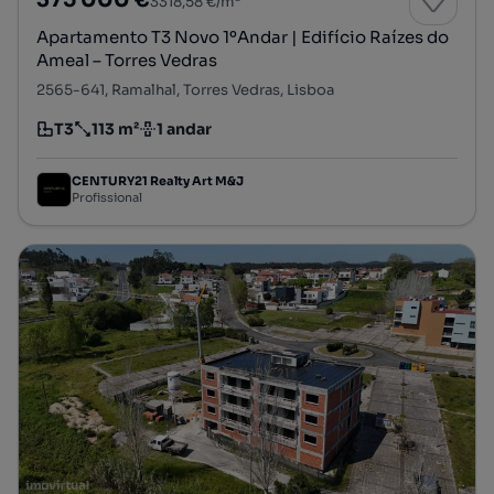
375 000 €
3318,58 €/m²
Apartamento T3 Novo 1ºAndar | Edifício Raízes do
Ameal – Torres Vedras
2565-641, Ramalhal, Torres Vedras, Lisboa
T3
113 m²
1 andar
Tipologia
Preço por metro quadrado
Andar
CENTURY21 Realty Art M&J
Profissional