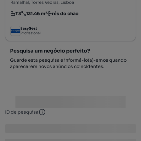
Ramalhal, Torres Vedras, Lisboa
T3
131.46 m²
rés do chão
Tipologia
Preço por metro quadrado
Andar
EasyGest
Profissional
Pesquisa um negócio perfeito?
Guarde esta pesquisa e informá-lo(a)-emos quando
aparecerem novos anúncios coincidentes.
ID de pesquisa
ID de pesquisa