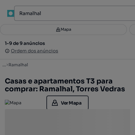
1
Mapa
Mapa
Filtros
Guardar pesquisa
2
1-9 de 9 anúncios
1-9 de 9 anúncios
Ordenar
Ordem dos anúncios
Ordem dos anúncios
...
Ramalhal
Casas e apartamentos T3 para
comprar: Ramalhal, Torres Vedras
Ver Mapa