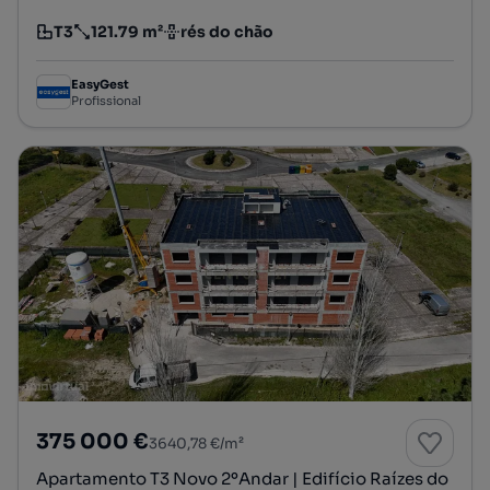
T3
121.79 m²
rés do chão
Tipologia
Preço por metro quadrado
Andar
EasyGest
Profissional
375 000 €
3640,78 €/m²
Apartamento T3 Novo 2ºAndar | Edifício Raízes do