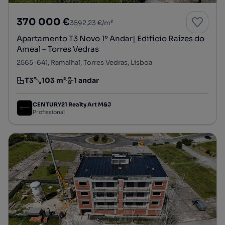
370 000 €
3592,23 €/m²
Apartamento T3 Novo 1º Andar| Edifício Raízes do
Ameal – Torres Vedras
2565-641, Ramalhal, Torres Vedras, Lisboa
T3
103 m²
1 andar
Tipologia
Preço por metro quadrado
Andar
CENTURY21 Realty Art M&J
Profissional