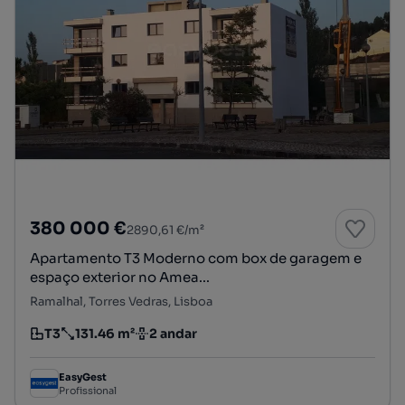
380 000 €
2890,61 €/m²
Apartamento T3 Moderno com box de garagem e
espaço exterior no Amea...
Ramalhal, Torres Vedras, Lisboa
T3
131.46 m²
2 andar
Tipologia
Preço por metro quadrado
Andar
EasyGest
Profissional