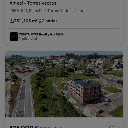
Ameal – Torres Vedras
2565-641, Ramalhal, Torres Vedras, Lisboa
T3
103 m²
2 andar
Tipologia
Preço por metro quadrado
Andar
CENTURY21 Realty Art M&J
Profissional