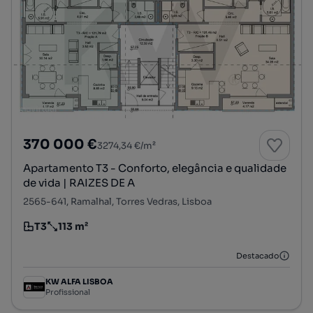
370 000 €
3274,34 €/m²
Apartamento T3 - Conforto, elegância e qualidade
de vida | RAIZES DE A
2565-641, Ramalhal, Torres Vedras, Lisboa
T3
113 m²
Tipologia
Preço por metro quadrado
Destacado
KW ALFA LISBOA
Profissional