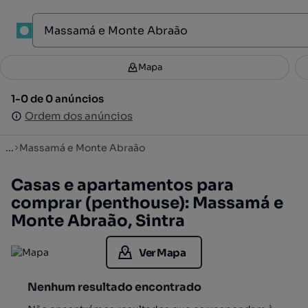
1
Mapa
Mapa
Filtros
Guardar pesquisa
2
1-0 de 0 anúncios
1-0 de 0 anúncios
Ordenar
Ordem dos anúncios
Ordem dos anúncios
...
Massamá e Monte Abraão
Casas e apartamentos para
comprar (penthouse): Massamá e
Monte Abraão, Sintra
Ver Mapa
Nenhum resultado encontrado