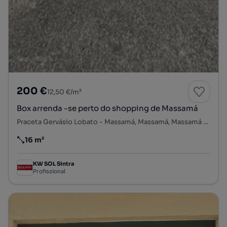
200 €
12,50 €/m²
Box arrenda -se perto do shopping de Massamá
Praceta Gervásio Lobato - Massamá, Massamá, Massamá e Monte Abraão, Sintra, Lisboa
16 m²
Preço por metro quadrado
KW SOL Sintra
Profissional