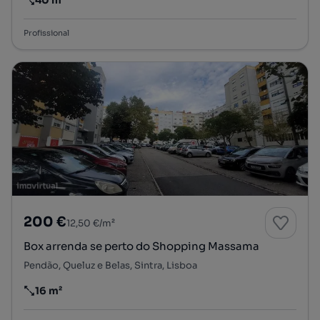
40 m²
Preço por metro quadrado
Profissional
200 €
12,50 €/m²
Box arrenda se perto do Shopping Massama
Pendão, Queluz e Belas, Sintra, Lisboa
16 m²
Preço por metro quadrado