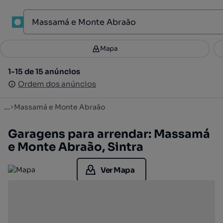
1
Mapa
Mapa
Filtros
Guardar pesquisa
3
1-15 de 15 anúncios
1-15 de 15 anúncios
Ordenar
Ordem dos anúncios
Ordem dos anúncios
...
Massamá e Monte Abraão
Garagens para arrendar: Massamá
e Monte Abraão, Sintra
Ver Mapa