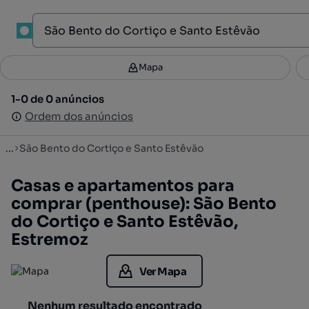
1
Mapa
Mapa
Filtros
Guardar pesquisa
2
1-0 de 0 anúncios
1-0 de 0 anúncios
Ordenar
Ordem dos anúncios
Ordem dos anúncios
...
São Bento do Cortiço e Santo Estêvão
Casas e apartamentos para
comprar (penthouse): São Bento
do Cortiço e Santo Estêvão,
Estremoz
Ver Mapa
Nenhum resultado encontrado