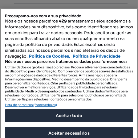
PORTAIS
Preocupamo-nos com a sua privacidade
Nós e os nossos parceiros
429
armazenamos e/ou acedemos a
informações num dispositivo, tais como identificadores únicos
Mapa do Site
em cookies para tratar dados pessoais. Pode aceitar ou gerir as
suas escolhas clicando abaixo ou em qualquer momento na
página da política de privacidade. Estas escolhas serão
sinalizadas aos nossos parceiros e não afetarão os dados de
Contacte-nos
navegação.
Política de Cookies,
Política de Privacidade
Nós e os nossos parceiros tratamos os dados para fornecermos:
Utilizar dados de geolocalização precisos. Procurar ativamente as características
do dispositivo para identificação. Compreender os públicos através de estatísticas
SIGA-NOS:
ou combinações de dados de diferentes fontes. Armazenar e/ou aceder a
informações num dispositivo. Medir o desempenho da publicidade. Criar perfis
para personalizar conteúdos. Criar perfis para publicidade personalizada.
Desenvolver e melhorar serviços. Utilizar dados limitados para selecionar
publicidade. Medir o desempenho dos conteúdos. Utilizar dados limitados para
selecionar conteúdos. Utilizar perfis para selecionar publicidade personalizada.
DESCARREGAR NA:
Utilizar perfis para selecionar conteúdos personalizados.
Lista de parceiros (fornecedores)
Aceitar tudo
Aceitar necessários
© 2026 Imovirtual.com, OLX Portugal, S.A.