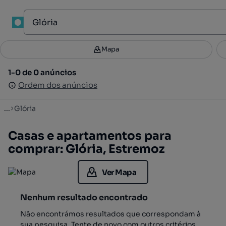
1
Mapa
Mapa
Filtros
Guardar pesquisa
1
1-0 de 0 anúncios
1-0 de 0 anúncios
Ordenar
Ordem dos anúncios
Ordem dos anúncios
...
Glória
Casas e apartamentos para
comprar: Glória, Estremoz
Ver Mapa
Nenhum resultado encontrado
Não encontrámos resultados que correspondam à
sua pesquisa. Tente de novo com outros critérios