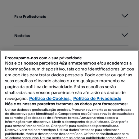
Para Profissionais
Notícias
PORTAIS
Preocupamo-nos com a sua privacidade
Nós e os nossos parceiros
429
armazenamos e/ou acedemos a
informações num dispositivo, tais como identificadores únicos
Mapa do Site
em cookies para tratar dados pessoais. Pode aceitar ou gerir as
suas escolhas clicando abaixo ou em qualquer momento na
página da política de privacidade. Estas escolhas serão
sinalizadas aos nossos parceiros e não afetarão os dados de
Contacte-nos
navegação.
Política de Cookies,
Política de Privacidade
Nós e os nossos parceiros tratamos os dados para fornecermos:
Utilizar dados de geolocalização precisos. Procurar ativamente as características
do dispositivo para identificação. Compreender os públicos através de estatísticas
SIGA-NOS:
ou combinações de dados de diferentes fontes. Armazenar e/ou aceder a
informações num dispositivo. Medir o desempenho da publicidade. Criar perfis
para personalizar conteúdos. Criar perfis para publicidade personalizada.
Desenvolver e melhorar serviços. Utilizar dados limitados para selecionar
publicidade. Medir o desempenho dos conteúdos. Utilizar dados limitados para
selecionar conteúdos. Utilizar perfis para selecionar publicidade personalizada.