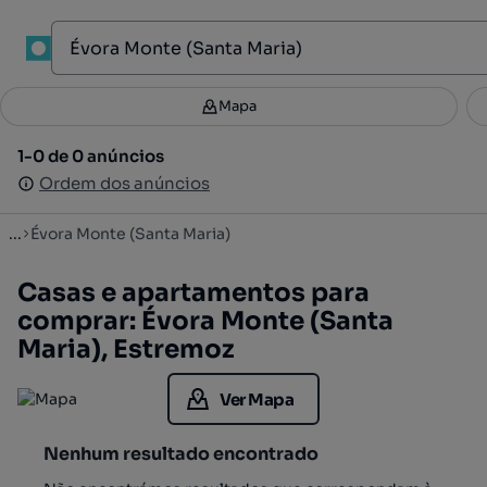
1
Mapa
Mapa
Filtros
Guardar pesquisa
1
1-0 de 0 anúncios
1-0 de 0 anúncios
Ordenar
Ordem dos anúncios
Ordem dos anúncios
...
Évora Monte (Santa Maria)
Casas e apartamentos para
comprar: Évora Monte (Santa
Maria), Estremoz
Ver Mapa
Nenhum resultado encontrado