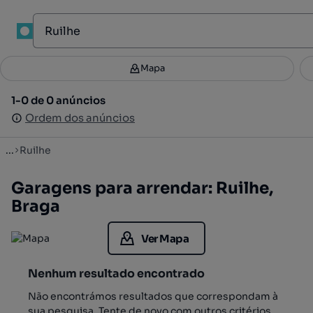
1
Mapa
Mapa
Filtros
Guardar pesquisa
3
1-0 de 0 anúncios
1-0 de 0 anúncios
Ordenar
Ordem dos anúncios
Ordem dos anúncios
...
Ruilhe
Garagens para arrendar: Ruilhe,
Braga
Ver Mapa
Nenhum resultado encontrado
Não encontrámos resultados que correspondam à
sua pesquisa. Tente de novo com outros critérios