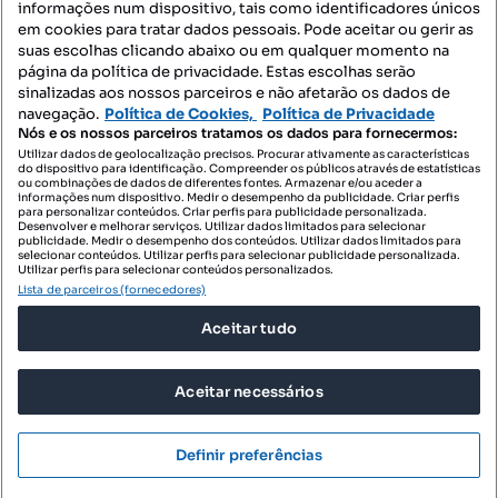
informações num dispositivo, tais como identificadores únicos
Mapa do Site
em cookies para tratar dados pessoais. Pode aceitar ou gerir as
suas escolhas clicando abaixo ou em qualquer momento na
página da política de privacidade. Estas escolhas serão
sinalizadas aos nossos parceiros e não afetarão os dados de
Contacte-nos
navegação.
Política de Cookies,
Política de Privacidade
Nós e os nossos parceiros tratamos os dados para fornecermos:
Utilizar dados de geolocalização precisos. Procurar ativamente as características
do dispositivo para identificação. Compreender os públicos através de estatísticas
SIGA-NOS:
ou combinações de dados de diferentes fontes. Armazenar e/ou aceder a
informações num dispositivo. Medir o desempenho da publicidade. Criar perfis
para personalizar conteúdos. Criar perfis para publicidade personalizada.
Desenvolver e melhorar serviços. Utilizar dados limitados para selecionar
publicidade. Medir o desempenho dos conteúdos. Utilizar dados limitados para
selecionar conteúdos. Utilizar perfis para selecionar publicidade personalizada.
DESCARREGAR NA:
Utilizar perfis para selecionar conteúdos personalizados.
Lista de parceiros (fornecedores)
Aceitar tudo
Aceitar necessários
© 2026 Imovirtual.com, OLX Portugal, S.A.
TERMOS DE UTILIZAÇÃO
Definir preferências
POLÍTICA DE PRIVACIDADE
CONFIGURAÇÕES DE PRIVACIDADE