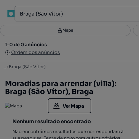
1
Mapa
Mapa
Filtros
Guardar pesquisa
4
1-0 de 0 anúncios
1-0 de 0 anúncios
Ordenar
Ordem dos anúncios
Ordem dos anúncios
...
Braga (São Vítor)
Moradias para arrendar (villa):
Braga (São Vítor), Braga
Ver Mapa
Nenhum resultado encontrado
Não encontrámos resultados que correspondam à
sua pesquisa. Tente de novo com outros critérios