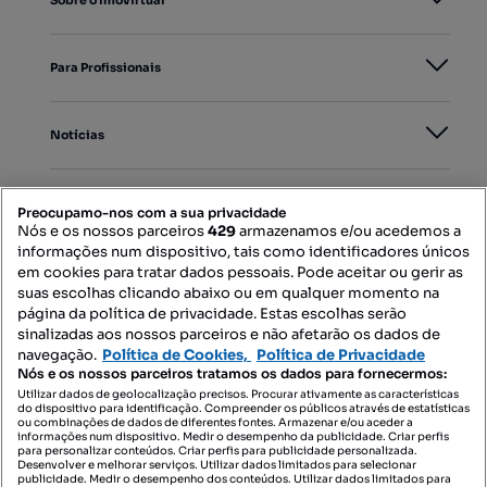
Sobre o Imovirtual
Para Profissionais
Notícias
PORTAIS
Preocupamo-nos com a sua privacidade
Nós e os nossos parceiros
429
armazenamos e/ou acedemos a
informações num dispositivo, tais como identificadores únicos
Mapa do Site
em cookies para tratar dados pessoais. Pode aceitar ou gerir as
suas escolhas clicando abaixo ou em qualquer momento na
página da política de privacidade. Estas escolhas serão
sinalizadas aos nossos parceiros e não afetarão os dados de
Contacte-nos
navegação.
Política de Cookies,
Política de Privacidade
Nós e os nossos parceiros tratamos os dados para fornecermos:
Utilizar dados de geolocalização precisos. Procurar ativamente as características
do dispositivo para identificação. Compreender os públicos através de estatísticas
SIGA-NOS:
ou combinações de dados de diferentes fontes. Armazenar e/ou aceder a
informações num dispositivo. Medir o desempenho da publicidade. Criar perfis
para personalizar conteúdos. Criar perfis para publicidade personalizada.
Desenvolver e melhorar serviços. Utilizar dados limitados para selecionar
publicidade. Medir o desempenho dos conteúdos. Utilizar dados limitados para