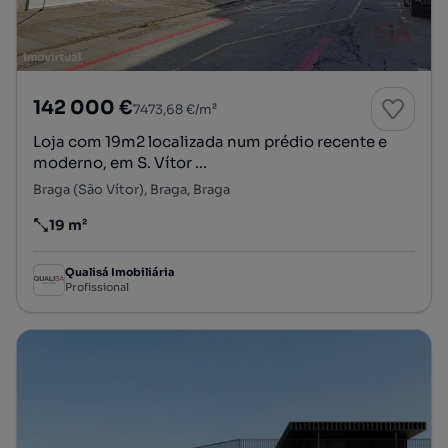
142 000 €
7473,68 €/m²
Loja com 19m2 localizada num prédio recente e
moderno, em S. Vítor ...
Braga (São Vítor), Braga, Braga
19 m²
Preço por metro quadrado
Qualisá Imobiliária
Profissional