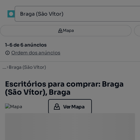
1
Mapa
Mapa
Filtros
Guardar pesquisa
3
1-6 de 6 anúncios
1-6 de 6 anúncios
Ordenar
Ordem dos anúncios
Ordem dos anúncios
...
Braga (São Vítor)
Escritórios para comprar: Braga
(São Vítor), Braga
Ver Mapa