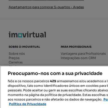
Apartamentos para comprar 5-quartos - Aradas
SOBRE O IMOVIRTUAL
PARA PROFISSIONAIS
Sobre nós
Vantagens para Profissionais
Preços
Integrações com CRM
Carreiras
Ajuda
Livro de Reclamações online
Preocupamo-nos com a sua privacidade
Regulamento dos Serviços
Digitais
Nós e os nossos parceiros
429
armazenamos e/ou acedemos a 
dispositivo, tais como identificadores únicos em cookies para 
pessoais. Pode aceitar ou gerir as suas escolhas clicando abaix
momento na página da política de privacidade. Estas escolhas s
SIGA-NOS:
aos nossos parceiros e não afetarão os dados de navegação.
Po
Política de Privacidade