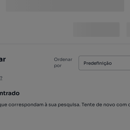
ar
Ordenar
Predefinição
por
?
ntrado
ue correspondam à sua pesquisa. Tente de novo com 