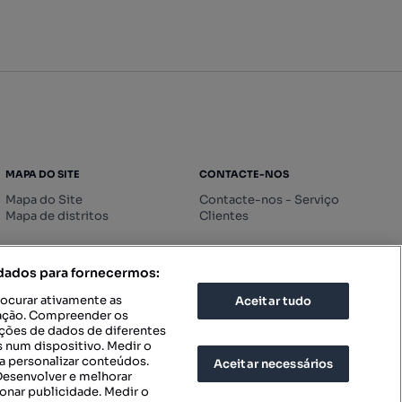
MAPA DO SITE
CONTACTE-NOS
Mapa do Site
Contacte-nos - Serviço
Mapa de distritos
Clientes
 dados para fornecermos:
rocurar ativamente as
Aceitar tudo
icação. Compreender os
ações de dados de diferentes
 num dispositivo. Medir o
a personalizar conteúdos.
Aceitar necessários
 Desenvolver e melhorar
ionar publicidade. Medir o