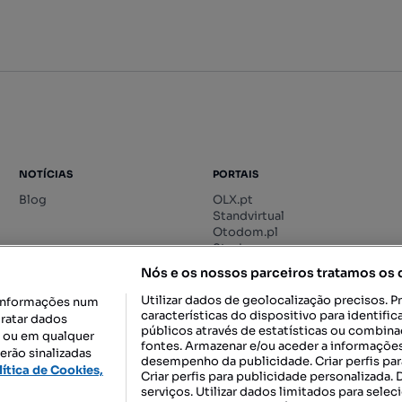
NOTÍCIAS
PORTAIS
Blog
OLX.pt
Standvirtual
Otodom.pl
Storia.ro
Nós e os nossos parceiros tratamos os
Utilizar dados de geolocalização precisos. P
informações num
características do dispositivo para identif
tratar dados
públicos através de estatísticas ou combin
o ou em qualquer
fontes. Armazenar e/ou aceder a informações
erão sinalizadas
desempenho da publicidade. Criar perfis par
DESCARREGAR NA:
lítica de Cookies,
Criar perfis para publicidade personalizada.
serviços. Utilizar dados limitados para selec