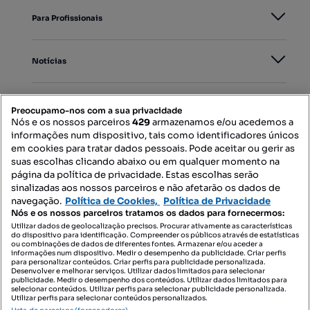
Para Profissionais
Notícias
PORTAIS
Preocupamo-nos com a sua privacidade
Nós e os nossos parceiros
429
armazenamos e/ou acedemos a
informações num dispositivo, tais como identificadores únicos
Mapa do Site
em cookies para tratar dados pessoais. Pode aceitar ou gerir as
suas escolhas clicando abaixo ou em qualquer momento na
página da política de privacidade. Estas escolhas serão
sinalizadas aos nossos parceiros e não afetarão os dados de
Contacte-nos
navegação.
Política de Cookies,
Política de Privacidade
Nós e os nossos parceiros tratamos os dados para fornecermos:
Utilizar dados de geolocalização precisos. Procurar ativamente as características
do dispositivo para identificação. Compreender os públicos através de estatísticas
SIGA-NOS:
ou combinações de dados de diferentes fontes. Armazenar e/ou aceder a
informações num dispositivo. Medir o desempenho da publicidade. Criar perfis
para personalizar conteúdos. Criar perfis para publicidade personalizada.
Desenvolver e melhorar serviços. Utilizar dados limitados para selecionar
publicidade. Medir o desempenho dos conteúdos. Utilizar dados limitados para
selecionar conteúdos. Utilizar perfis para selecionar publicidade personalizada.
DESCARREGAR NA:
Utilizar perfis para selecionar conteúdos personalizados.