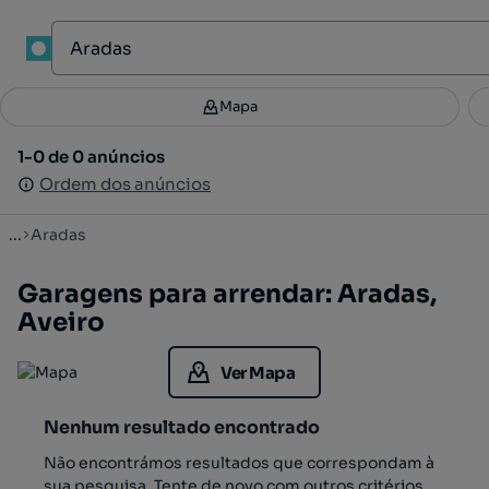
1
Mapa
Mapa
Filtros
Guardar pesquisa
3
1-0 de 0 anúncios
1-0 de 0 anúncios
Ordenar
Ordem dos anúncios
Ordem dos anúncios
...
Aradas
Garagens para arrendar: Aradas,
Aveiro
Ver Mapa
Nenhum resultado encontrado
Não encontrámos resultados que correspondam à
sua pesquisa. Tente de novo com outros critérios