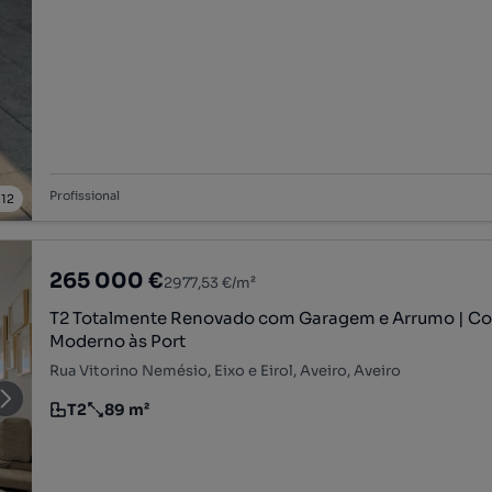
Profissional
/
12
265 000 €
2977,53 €/m²
T2 Totalmente Renovado com Garagem e Arrumo | Co
Moderno às Port
Rua Vitorino Nemésio, Eixo e Eirol, Aveiro, Aveiro
T2
89 m²
Tipologia
Preço por metro quadrado