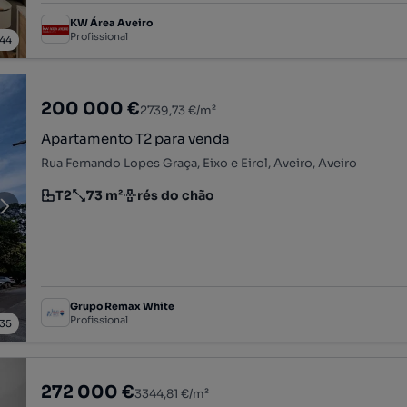
KW Área Aveiro
Profissional
44
200 000 €
2739,73 €/m²
Apartamento T2 para venda
Rua Fernando Lopes Graça, Eixo e Eirol, Aveiro, Aveiro
T2
73 m²
rés do chão
Tipologia
Preço por metro quadrado
Andar
Grupo Remax White
Profissional
35
272 000 €
3344,81 €/m²