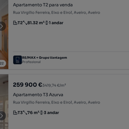
Apartamento T2 para venda
Rua Virgilio Ferreira, Eixo e Eirol, Aveiro, Aveiro
T2
81.32 m²
1 andar
Tipologia
Preço por metro quadrado
Andar
RE/MAX + Grupo Vantagem
Profissional
22
259 900 €
3419,74 €/m²
Apartamento T3 Azurva
Rua Virgilio Ferreira, Eixo e Eirol, Aveiro, Aveiro
T3
76 m²
3 andar
Tipologia
Preço por metro quadrado
Andar