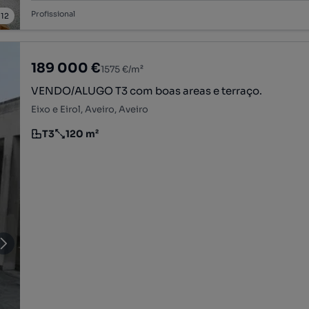
Profissional
/
12
189 000 €
1575 €/m²
VENDO/ALUGO T3 com boas areas e terraço.
Eixo e Eirol, Aveiro, Aveiro
T3
120 m²
Tipologia
Preço por metro quadrado