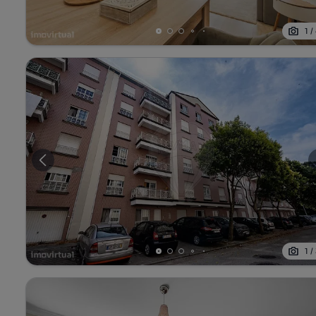
1
/
1
/