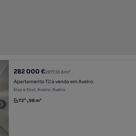
282 000 €
2877,55 €/m²
Apartamento T2 à venda em Aveiro
Eixo e Eirol, Aveiro, Aveiro
T2
98 m²
Tipologia
Preço por metro quadrado