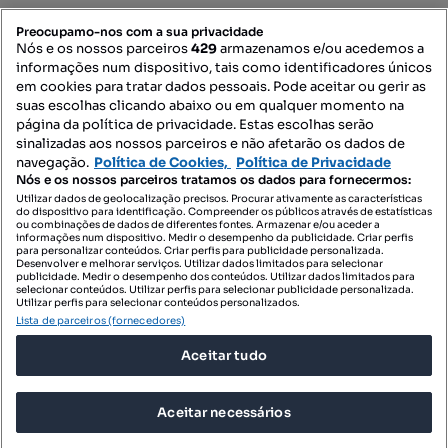
PORTAIS
Preocupamo-nos com a sua privacidade
Nós e os nossos parceiros
429
armazenamos e/ou acedemos a
informações num dispositivo, tais como identificadores únicos
Mapa do Site
em cookies para tratar dados pessoais. Pode aceitar ou gerir as
suas escolhas clicando abaixo ou em qualquer momento na
página da política de privacidade. Estas escolhas serão
sinalizadas aos nossos parceiros e não afetarão os dados de
Contacte-nos
navegação.
Política de Cookies,
Política de Privacidade
Nós e os nossos parceiros tratamos os dados para fornecermos:
Utilizar dados de geolocalização precisos. Procurar ativamente as características
do dispositivo para identificação. Compreender os públicos através de estatísticas
SIGA-NOS:
ou combinações de dados de diferentes fontes. Armazenar e/ou aceder a
informações num dispositivo. Medir o desempenho da publicidade. Criar perfis
para personalizar conteúdos. Criar perfis para publicidade personalizada.
Desenvolver e melhorar serviços. Utilizar dados limitados para selecionar
publicidade. Medir o desempenho dos conteúdos. Utilizar dados limitados para
selecionar conteúdos. Utilizar perfis para selecionar publicidade personalizada.
DESCARREGAR NA:
Utilizar perfis para selecionar conteúdos personalizados.
Lista de parceiros (fornecedores)
Aceitar tudo
Aceitar necessários
© 2026 Imovirtual.com, OLX Portugal, S.A.