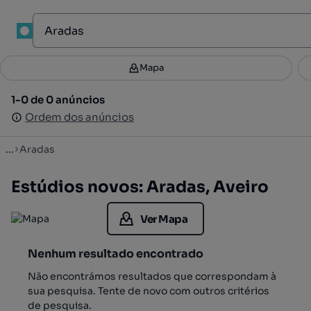
1
Mapa
Mapa
Filtros
Guardar pesquisa
3
1-0 de 0 anúncios
1-0 de 0 anúncios
Ordenar
Ordem dos anúncios
Ordem dos anúncios
...
Aradas
Estúdios novos: Aradas, Aveiro
Ver Mapa
Nenhum resultado encontrado
Não encontrámos resultados que correspondam à
sua pesquisa. Tente de novo com outros critérios
de pesquisa.