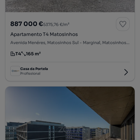
887 000 €
5375,76 €/m²
Apartamento T4 Matosinhos
Avenida Menéres, Matosinhos Sul - Marginal, Matosinhos e Leça da Palmeira, Matosinhos, Porto
T4
165 m²
Tipologia
Preço por metro quadrado
Casa da Portela
Profissional