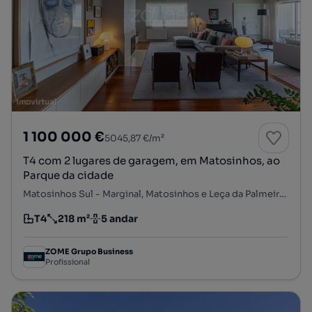
1 100 000 €
5045,87 €/m²
T4 com 2 lugares de garagem, em Matosinhos, ao
Parque da cidade
Matosinhos Sul - Marginal, Matosinhos e Leça da Palmeira, Matosinhos, Porto
T4
218 m²
5 andar
Tipologia
Preço por metro quadrado
Andar
ZOME Grupo Business
Profissional