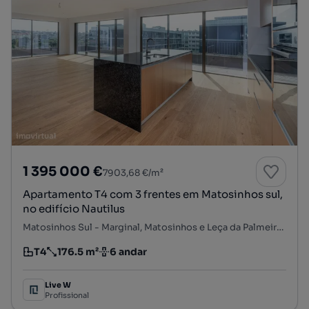
1 395 000 €
7903,68 €/m²
Apartamento T4 com 3 frentes em Matosinhos sul,
no edifício Nautilus
Matosinhos Sul - Marginal, Matosinhos e Leça da Palmeira, Matosinhos, Porto
T4
176.5 m²
6 andar
Tipologia
Preço por metro quadrado
Andar
Live W
Profissional