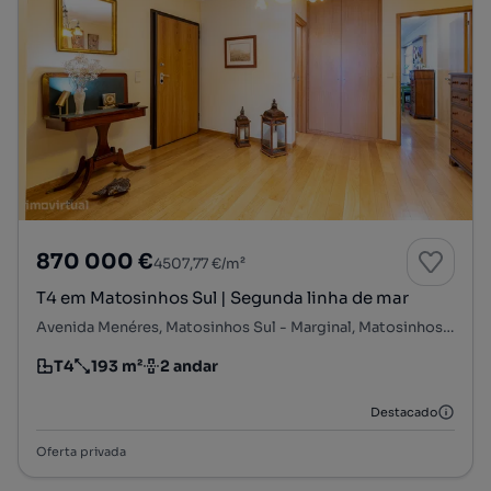
870 000 €
4507,77 €/m²
T4 em Matosinhos Sul | Segunda linha de mar
Avenida Menéres, Matosinhos Sul - Marginal, Matosinhos e Leça da Palmeira, Matosinhos, Porto
T4
193 m²
2 andar
Tipologia
Preço por metro quadrado
Andar
Destacado
Oferta privada