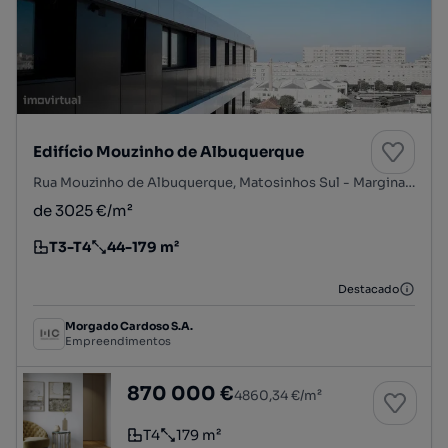
Edifício Mouzinho de Albuquerque
Rua Mouzinho de Albuquerque, Matosinhos Sul - Marginal, Matosinhos e Leça da Palmeira, Matosinhos, Porto
de 3025 €/m²
T3-T4
44-179 m²
Tipologia
Preço por metro quadrado
Destacado
Morgado Cardoso S.A.
Empreendimentos
T4 Matosinhos - 2º piso
870 000 €
4860,34 €/m²
T4
179 m²
Tipologia
Preço por metro quadrado