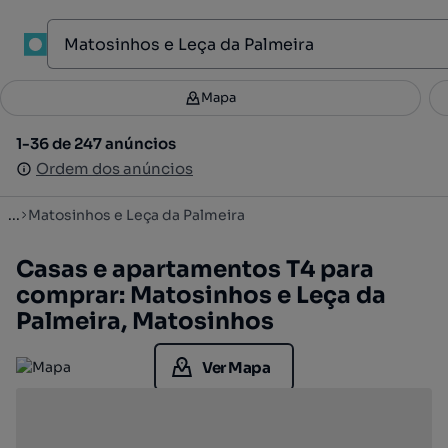
1
Mapa
Mapa
Filtros
Guardar pesquisa
2
1-36 de 247 anúncios
1-36 de 247 anúncios
Ordenar
Ordem dos anúncios
Ordem dos anúncios
...
Matosinhos e Leça da Palmeira
Casas e apartamentos T4 para
comprar: Matosinhos e Leça da
Palmeira, Matosinhos
Ver Mapa