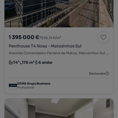
1 395 000 €
7926,14 €/m²
Penthouse T4 Nova - Matosinhos Sul
Avenida Comendador Ferreira de Matos, Matosinhos Sul - Marginal, Matosinhos e Leça da Palmeira, Matosinhos, Porto
T4
176 m²
6 andar
Tipologia
Preço por metro quadrado
Andar
Destacado
ZOME Grupo Business
Profissional