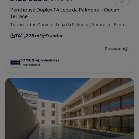
Penthouse Duplex T4 Leça da Palmeira - Ocean
Terrace
Travessa dos Corvos - Leça da Palmeira, Amorosa - Exponor - Quinta da Conceição, Matosinhos e Leça da Palmeira, Matosinhos, Porto
T4
223 m²
9 andar
Tipologia
Preço por metro quadrado
Andar
Destacado
ZOME Grupo Business
Profissional