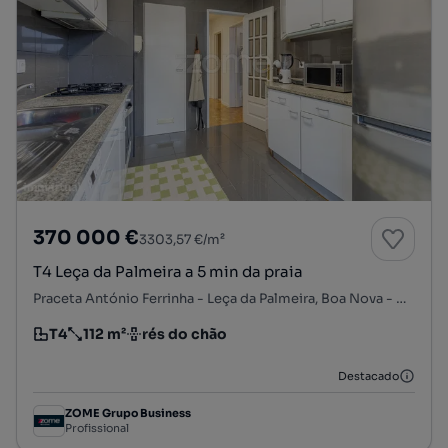
370 000 €
3303,57 €/m²
T4 Leça da Palmeira a 5 min da praia
Praceta António Ferrinha - Leça da Palmeira, Boa Nova - Cohaemato - Sardoal, Matosinhos e Leça da Palmeira, Matosinhos, Porto
T4
112 m²
rés do chão
Tipologia
Preço por metro quadrado
Andar
Destacado
ZOME Grupo Business
Profissional