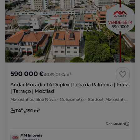
590 000 €
3089,01 €/m²
Andar Moradia T4 Duplex | Leça da Palmeira | Praia
| Terraço | Mobilad
Matosinhos, Boa Nova - Cohaemato - Sardoal, Matosinhos e Leça da Palmeira, Matosinhos, Porto
T4
191 m²
Tipologia
Preço por metro quadrado
Destacado
MM Imóveis