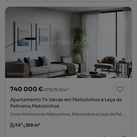
740 000 €
4378,70 €/m²
Apartamento T4 Venda em Matosinhos e Leça da
Palmeira,Matosinhos
Zona Histórica de Matosinhos, Matosinhos e Leça da Palmeira, Matosinhos, Porto
T4
169 m²
Tipologia
Preço por metro quadrado