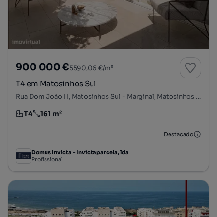
900 000 €
5590,06 €/m²
T4 em Matosinhos Sul
Rua Dom João I I, Matosinhos Sul - Marginal, Matosinhos e Leça da Palmeira, Matosinhos, Porto
T4
161 m²
Tipologia
Preço por metro quadrado
Destacado
Domus Invicta - Invictaparcela, lda
Profissional