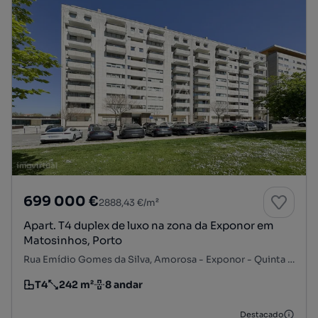
699 000 €
2888,43 €/m²
Apart. T4 duplex de luxo na zona da Exponor em
Matosinhos, Porto
Rua Emídio Gomes da Silva, Amorosa - Exponor - Quinta da Conceição, Matosinhos e Leça da Palmeira, Matosinhos, Porto
T4
242 m²
8 andar
Tipologia
Preço por metro quadrado
Andar
Destacado