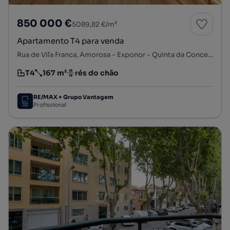
850 000 €
5089,82 €/m²
Apartamento T4 para venda
Rua de Vila Franca, Amorosa - Exponor - Quinta da Conceição, Matosinhos e Leça da Palmeira, Matosinhos, Porto
T4
167 m²
rés do chão
Tipologia
Preço por metro quadrado
Andar
RE/MAX + Grupo Vantagem
Profissional