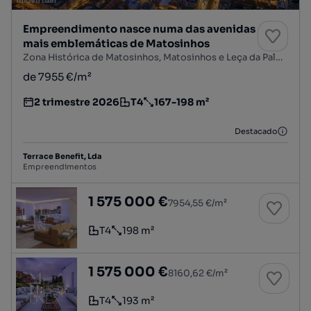
Empreendimento nasce numa das avenidas
mais emblemáticas de Matosinhos
Zona Histórica de Matosinhos, Matosinhos e Leça da Palmeira, Matosinhos, Porto
de 7955 €/m²
2 trimestre 2026
T4
167-198 m²
Estimativa da entrega do empreendimento imobiliário
Tipologia
Preço por metro quadrado
Destacado
Terrace Benefit, Lda
Empreendimentos
Apartamento T4 na numa das avenidas mais 
1 575 000 €
7954,55 €/m²
T4
198 m²
Tipologia
Preço por metro quadrado
Apartamento T4 na numa das avenidas mais 
1 575 000 €
8160,62 €/m²
T4
193 m²
Tipologia
Preço por metro quadrado