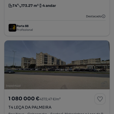
T4
173.27 m²
4 andar
Tipologia
Preço por metro quadrado
Andar
Destacado
Porta 88
Profissional
1 080 000 €
4372,47 €/m²
T4 LEÇA DA PALMEIRA