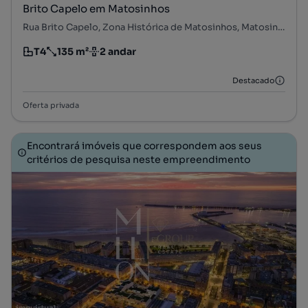
Brito Capelo em Matosinhos
Rua Brito Capelo, Zona Histórica de Matosinhos, Matosinhos e Leça da Palmeira, Matosinhos, Porto
T4
135 m²
2 andar
Tipologia
Preço por metro quadrado
Andar
Destacado
Oferta privada
Encontrará imóveis que correspondem aos seus
critérios de pesquisa neste empreendimento