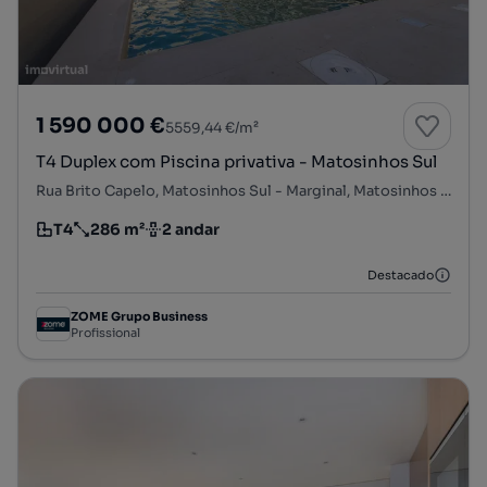
1 590 000 €
5559,44 €/m²
T4 Duplex com Piscina privativa - Matosinhos Sul
Rua Brito Capelo, Matosinhos Sul - Marginal, Matosinhos e Leça da Palmeira, Matosinhos, Porto
T4
286 m²
2 andar
Tipologia
Preço por metro quadrado
Andar
Destacado
ZOME Grupo Business
Profissional