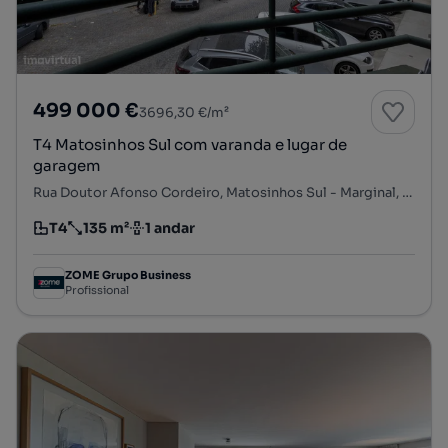
499 000 €
3696,30 €/m²
T4 Matosinhos Sul com varanda e lugar de
garagem
Rua Doutor Afonso Cordeiro, Matosinhos Sul - Marginal, Matosinhos e Leça da Palmeira, Matosinhos, Porto
T4
135 m²
1 andar
Tipologia
Preço por metro quadrado
Andar
ZOME Grupo Business
Profissional