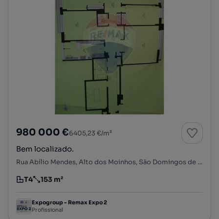
980 000 €
6405,23 €/m²
Bem localizado.
Rua Abílio Mendes, Alto dos Moinhos, São Domingos de Benfica, Lisboa, Lisboa
T4
153 m²
Tipologia
Preço por metro quadrado
Expogroup - Remax Expo 2
Profissional