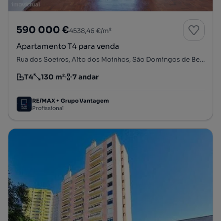
590 000 €
4538,46 €/m²
Apartamento T4 para venda
Rua dos Soeiros, Alto dos Moinhos, São Domingos de Benfica, Lisboa, Lisboa
T4
130 m²
7 andar
Tipologia
Preço por metro quadrado
Andar
RE/MAX + Grupo Vantagem
Profissional