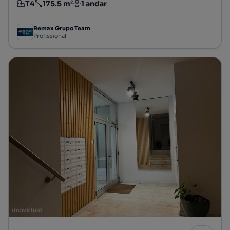
T4
175.5 m²
1 andar
Tipologia
Preço por metro quadrado
Andar
Remax Grupo Team
Profissional