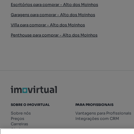
Escritórios para comprar - Alto dos Moinhos
Garagens para comprar - Alto dos Moinhos
Villa para comprar - Alto dos Moinhos
Penthouse para comprar - Alto dos Moinhos
SOBRE O IMOVIRTUAL
PARA PROFISSIONAIS
Sobre nós
Vantagens para Profissionais
Preços
Integrações com CRM
Carreiras
Ajuda