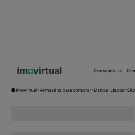
Para venda
Para
Imovirtual
Armazéns para comprar
Lisboa
Lisboa
São