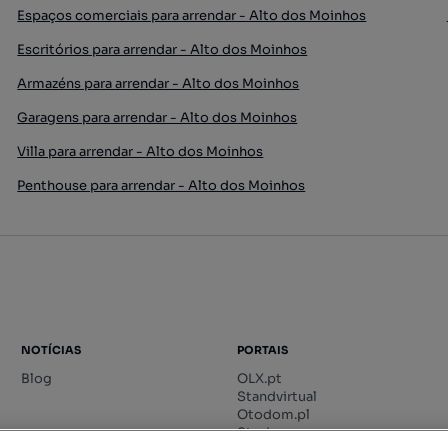
Espaços comerciais para arrendar - Alto dos Moinhos
Escritórios para arrendar - Alto dos Moinhos
Armazéns para arrendar - Alto dos Moinhos
Garagens para arrendar - Alto dos Moinhos
Villa para arrendar - Alto dos Moinhos
Penthouse para arrendar - Alto dos Moinhos
NOTÍCIAS
PORTAIS
Blog
OLX.pt
Standvirtual
Otodom.pl
Storia.ro