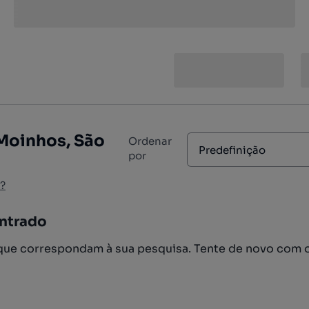
Moinhos, São
Ordenar
Predefinição
por
?
ntrado
ue correspondam à sua pesquisa. Tente de novo com 