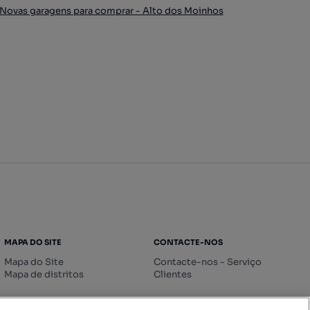
Novas garagens para comprar - Alto dos Moinhos
MAPA DO SITE
CONTACTE-NOS
Mapa do Site
Contacte-nos - Serviço
Mapa de distritos
Clientes