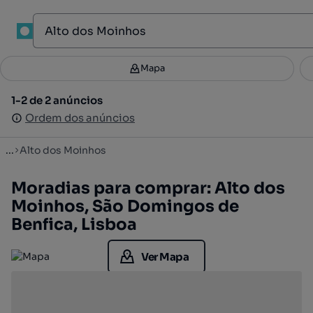
1
Mapa
Mapa
Filtros
Guardar pesquisa
2
1-2 de 2 anúncios
1-2 de 2 anúncios
Ordenar
Ordem dos anúncios
Ordem dos anúncios
...
Alto dos Moinhos
Moradias para comprar: Alto dos
Moinhos, São Domingos de
Benfica, Lisboa
Ver Mapa