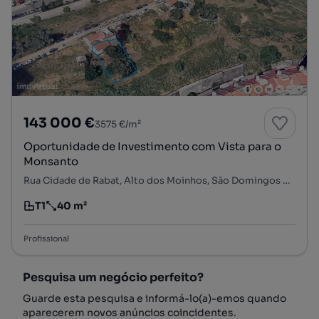
143 000 €
3575 €/m²
Oportunidade de Investimento com Vista para o
Monsanto
Rua Cidade de Rabat, Alto dos Moinhos, São Domingos de Benfica, Lisboa, Lisboa
T1
40 m²
Tipologia
Preço por metro quadrado
Profissional
Pesquisa um negócio perfeito?
Guarde esta pesquisa e informá-lo(a)-emos quando
aparecerem novos anúncios coincidentes.