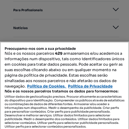
Para Profissionais
Notícias
PORTAIS
Preocupamo-nos com a sua privacidade
Nós e os nossos parceiros
429
armazenamos e/ou acedemos a
informações num dispositivo, tais como identificadores únicos
Mapa do Site
em cookies para tratar dados pessoais. Pode aceitar ou gerir as
suas escolhas clicando abaixo ou em qualquer momento na
página da política de privacidade. Estas escolhas serão
sinalizadas aos nossos parceiros e não afetarão os dados de
Contacte-nos
navegação.
Política de Cookies,
Política de Privacidade
Nós e os nossos parceiros tratamos os dados para fornecermos:
Utilizar dados de geolocalização precisos. Procurar ativamente as características
do dispositivo para identificação. Compreender os públicos através de estatísticas
SIGA-NOS:
ou combinações de dados de diferentes fontes. Armazenar e/ou aceder a
informações num dispositivo. Medir o desempenho da publicidade. Criar perfis
para personalizar conteúdos. Criar perfis para publicidade personalizada.
Desenvolver e melhorar serviços. Utilizar dados limitados para selecionar
publicidade. Medir o desempenho dos conteúdos. Utilizar dados limitados para
selecionar conteúdos. Utilizar perfis para selecionar publicidade personalizada.
DESCARREGAR NA:
Utilizar perfis para selecionar conteúdos personalizados.