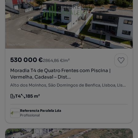
530 000 €
2864,86 €/m²
Moradia T4 de Quatro Frentes com Piscina |
Vermelha, Cadaval – Dist...
Alto dos Moinhos, São Domingos de Benfica, Lisboa, Lisboa
T4
185 m²
Tipologia
Preço por metro quadrado
Referencia Paralela Lda
Profissional