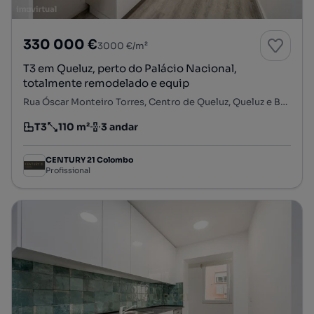
330 000 €
3000 €/m²
T3 em Queluz, perto do Palácio Nacional,
totalmente remodelado e equip
Rua Óscar Monteiro Torres, Centro de Queluz, Queluz e Belas, Sintra, Lisboa
T3
110 m²
3 andar
Tipologia
Preço por metro quadrado
Andar
CENTURY 21 Colombo
Profissional