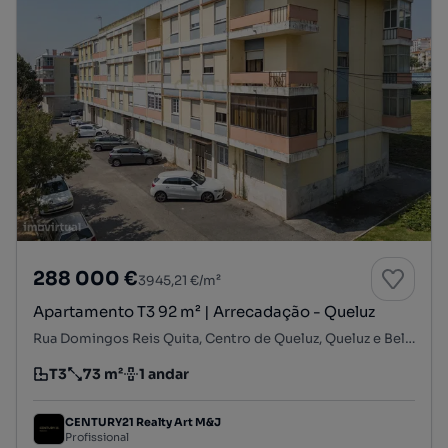
288 000 €
3945,21 €/m²
Apartamento T3 92 m² | Arrecadação - Queluz
Rua Domingos Reis Quita, Centro de Queluz, Queluz e Belas, Sintra, Lisboa
T3
73 m²
1 andar
Tipologia
Preço por metro quadrado
Andar
CENTURY21 Realty Art M&J
Profissional