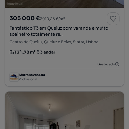
305 000 €
3910,26 €/m²
Fantástico T3 em Queluz com varanda e muito
soalheiro totalmente re...
Centro de Queluz, Queluz e Belas, Sintra, Lisboa
T3
78 m²
3 andar
Tipologia
Preço por metro quadrado
Andar
Destacado
Sintraneves Lda
Profissional