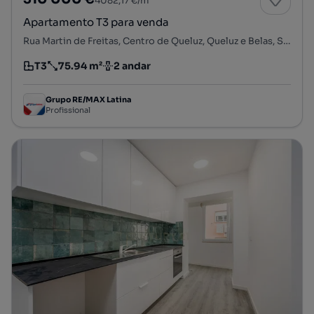
4082,17 €/m²
Apartamento T3 para venda
Rua Martin de Freitas, Centro de Queluz, Queluz e Belas, Sintra, Lisboa
T3
75.94 m²
2 andar
Tipologia
Preço por metro quadrado
Andar
Grupo RE/MAX Latina
Profissional