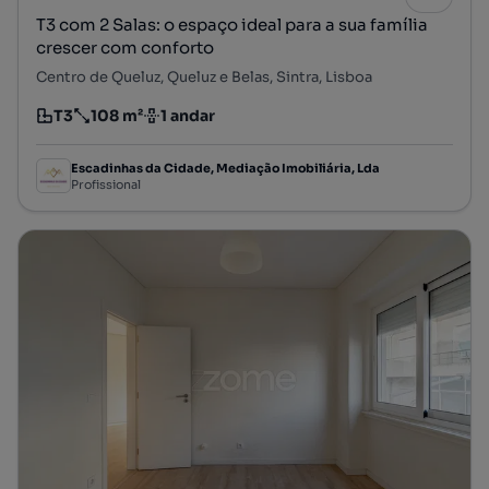
T3 com 2 Salas: o espaço ideal para a sua família
crescer com conforto
Centro de Queluz, Queluz e Belas, Sintra, Lisboa
T3
108 m²
1 andar
Tipologia
Preço por metro quadrado
Andar
Escadinhas da Cidade, Mediação Imobiliária, Lda
Profissional