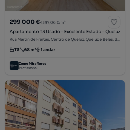
299 000 €
4397,06 €/m²
Apartamento T3 Usado – Excelente Estado – Queluz
Rua Martin de Freitas, Centro de Queluz, Queluz e Belas, Sintra, Lisboa
T3
68 m²
1 andar
Tipologia
Preço por metro quadrado
Andar
Zome Miraflores
Profissional