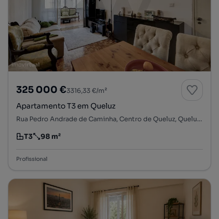
325 000 €
3316,33 €/m²
Apartamento T3 em Queluz
Rua Pedro Andrade de Caminha, Centro de Queluz, Queluz e Belas, Sintra, Lisboa
T3
98 m²
Tipologia
Preço por metro quadrado
Profissional