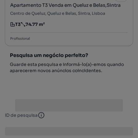
Apartamento T3 Venda em Queluz e Belas,Sintra
Centro de Queluz, Queluz e Belas, Sintra, Lisboa
T3
74.77 m²
Tipologia
Preço por metro quadrado
Profissional
Pesquisa um negócio perfeito?
Guarde esta pesquisa e informá-lo(a)-emos quando
aparecerem novos anúncios coincidentes.
ID de pesquisa
ID de pesquisa