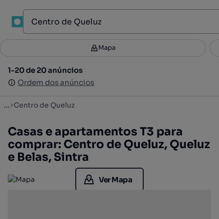
1
Mapa
Mapa
Filtros
Guardar pesquisa
2
1-20 de 20 anúncios
1-20 de 20 anúncios
Ordenar
Ordem dos anúncios
Ordem dos anúncios
...
Centro de Queluz
Casas e apartamentos T3 para
comprar: Centro de Queluz, Queluz
e Belas, Sintra
Ver Mapa