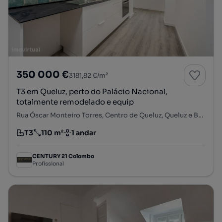
350 000 €
3181,82 €/m²
T3 em Queluz, perto do Palácio Nacional,
totalmente remodelado e equip
Rua Óscar Monteiro Torres, Centro de Queluz, Queluz e Belas, Sintra, Lisboa
T3
110 m²
1 andar
Tipologia
Preço por metro quadrado
Andar
CENTURY 21 Colombo
Profissional