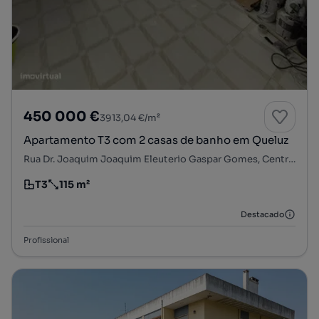
450 000 €
3913,04 €/m²
Apartamento T3 com 2 casas de banho em Queluz
Rua Dr. Joaquim Joaquim Eleuterio Gaspar Gomes, Centro de Queluz, Queluz e Belas, Sintra, Lisboa
T3
115 m²
Tipologia
Preço por metro quadrado
Destacado
Profissional