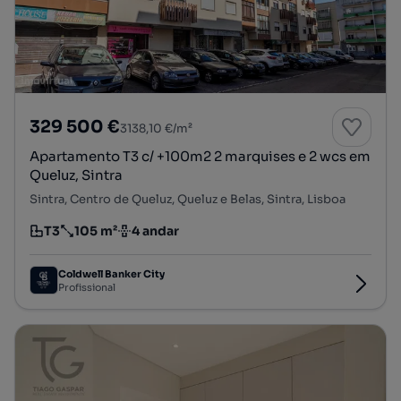
329 500 €
3138,10 €/m²
Apartamento T3 c/ +100m2 2 marquises e 2 wcs em
Queluz, Sintra
Sintra, Centro de Queluz, Queluz e Belas, Sintra, Lisboa
T3
105 m²
4 andar
Tipologia
Preço por metro quadrado
Andar
Coldwell Banker City
Profissional