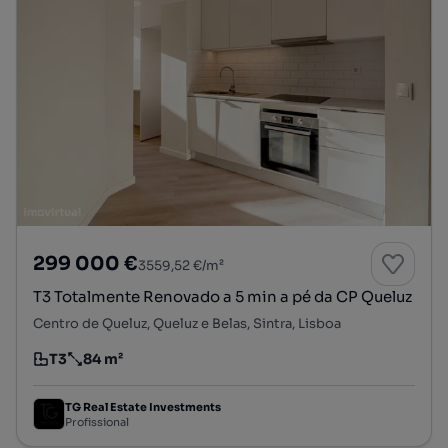
299 000 €
3559,52 €/m²
T3 Totalmente Renovado a 5 min a pé da CP Queluz
Centro de Queluz, Queluz e Belas, Sintra, Lisboa
T3
84 m²
Tipologia
Preço por metro quadrado
TG Real Estate Investments
Profissional