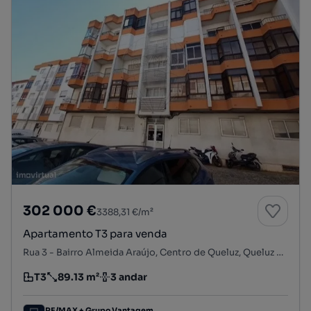
302 000 €
3388,31 €/m²
Apartamento T3 para venda
Rua 3 - Bairro Almeida Araújo, Centro de Queluz, Queluz e Belas, Sintra, Lisboa
T3
89.13 m²
3 andar
Tipologia
Preço por metro quadrado
Andar
RE/MAX + Grupo Vantagem