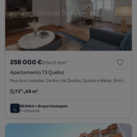
258 000 €
3794,12 €/m²
Apartamento T3 Queluz
Rua dos Lusíadas, Centro de Queluz, Queluz e Belas, Sintra, Lisboa
T3
68 m²
Tipologia
Preço por metro quadrado
RE/MAX + Grupo Vantagem
Profissional