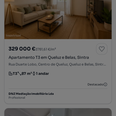
329 000 €
3781,61 €/m²
Apartamento T3 em Queluz e Belas, Sintra
Rua Duarte Lobo, Centro de Queluz, Queluz e Belas, Sintra, Lisboa
T3
87 m²
1 andar
Tipologia
Preço por metro quadrado
Andar
Destacado
DNZ Mediação Imobiliária Lda
Profissional