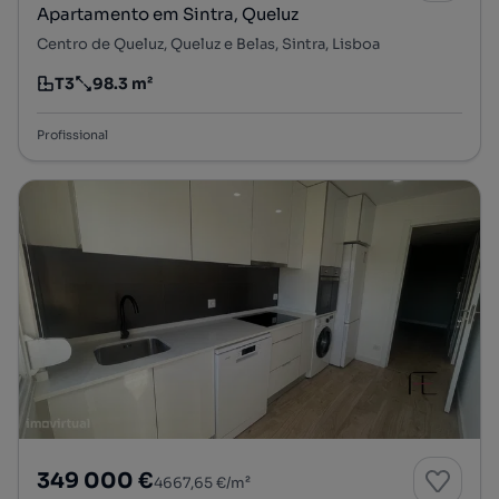
Apartamento em Sintra, Queluz
Centro de Queluz, Queluz e Belas, Sintra, Lisboa
T3
98.3 m²
Tipologia
Preço por metro quadrado
Profissional
349 000 €
4667,65 €/m²