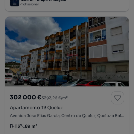
Profissional
302 000 €
3393,26 €/m²
Apartamento T3 Queluz
Avenida José Elias Garcia, Centro de Queluz, Queluz e Belas, Sintra, Lisboa
T3
89 m²
Tipologia
Preço por metro quadrado