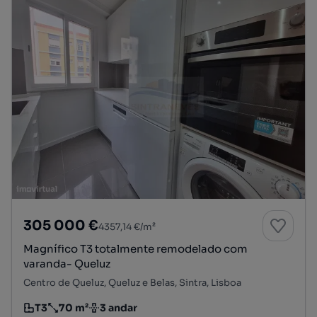
305 000 €
4357,14 €/m²
Magnífico T3 totalmente remodelado com
varanda- Queluz
Centro de Queluz, Queluz e Belas, Sintra, Lisboa
T3
70 m²
3 andar
Tipologia
Preço por metro quadrado
Andar