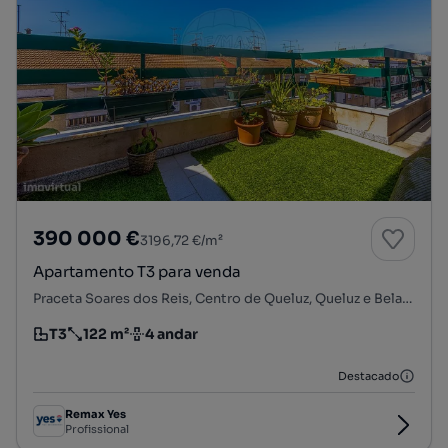
390 000 €
3196,72 €/m²
Apartamento T3 para venda
Praceta Soares dos Reis, Centro de Queluz, Queluz e Belas, Sintra, Lisboa
T3
122 m²
4 andar
Tipologia
Preço por metro quadrado
Andar
Destacado
Remax Yes
Profissional