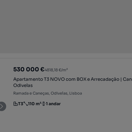
530 000 €
4818,18 €/m²
Apartamento T3 NOVO com BOX e Arrecadação | Can
Odivelas
Ramada e Caneças, Odivelas, Lisboa
T3
110 m²
1 andar
Tipologia
Preço por metro quadrado
Andar