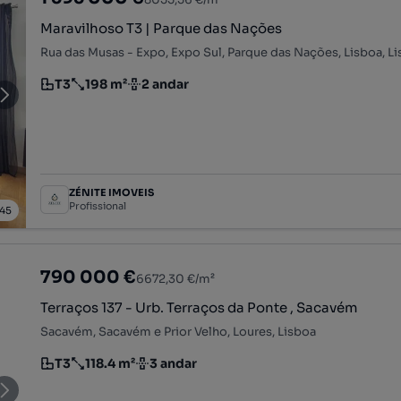
Maravilhoso T3 | Parque das Nações
Rua das Musas - Expo, Expo Sul, Parque das Nações, Lisboa, L
T3
198 m²
2 andar
Tipologia
Preço por metro quadrado
Andar
ZÉNITE IMOVEIS
Profissional
45
790 000 €
6672,30 €/m²
Terraços 137 - Urb. Terraços da Ponte , Sacavém
Sacavém, Sacavém e Prior Velho, Loures, Lisboa
T3
118.4 m²
3 andar
Tipologia
Preço por metro quadrado
Andar