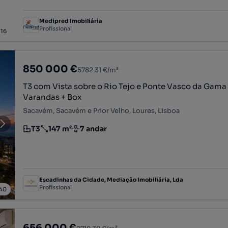
Medipred Imobiliária
Profissional
/
16
850 000 €
5782,31 €/m²
T3 com Vista sobre o Rio Tejo e Ponte Vasco da Gama 
Varandas + Box
Sacavém, Sacavém e Prior Velho, Loures, Lisboa
T3
147 m²
7 andar
Tipologia
Preço por metro quadrado
Andar
Escadinhas da Cidade, Mediação Imobiliária, Lda
Profissional
40
656 000 €