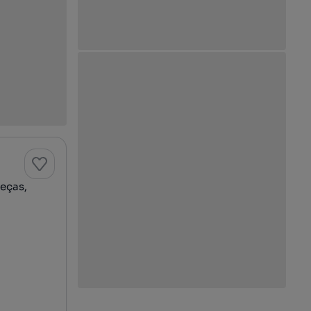
eças,