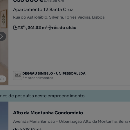
2718,38 €/m²
Apartamento T3 Santa Cruz
Rua do Astrolábio, Silveira, Torres Vedras, Lisboa
T3
241.32 m²
rés do chão
Tipologia
Preço por metro quadrado
Andar
DEGRAU SINGELO - UNIPESSOAL LDA
Empreendimentos
/
21
érios de pesquisa neste empreendimento
Alto da Montanha Condomínio
de 4418 €/m²