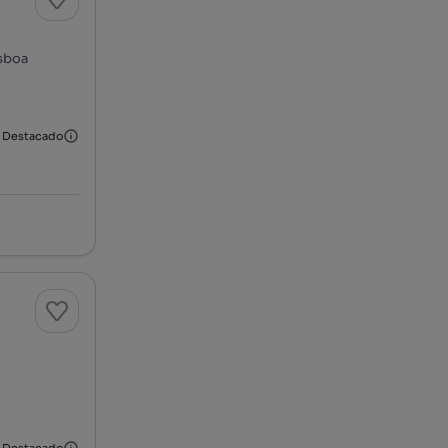
isboa
Destacado
Destacado