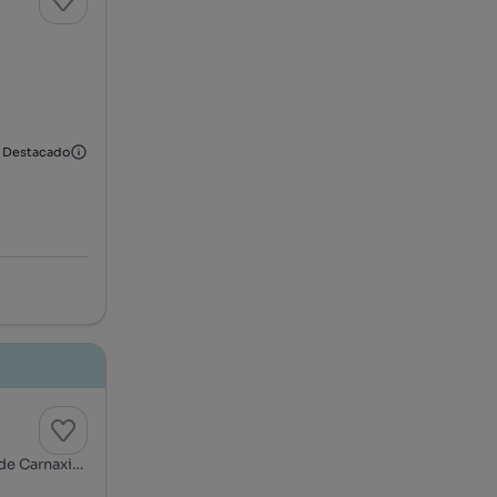
Destacado
Avenida Maria Barroso - Urbanização Alto da Montanha, Serra de Carnaxide - Parque de Santa Cruz, Carnaxide e Queijas, Oeiras, Lisboa