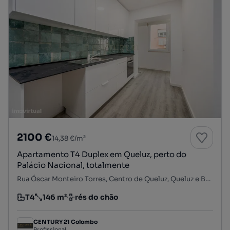
2100 €
14,38 €/m²
Apartamento T4 Duplex em Queluz, perto do
Palácio Nacional, totalmente
Rua Óscar Monteiro Torres, Centro de Queluz, Queluz e Belas, Sintra, Lisboa
T4
146 m²
rés do chão
Tipologia
Preço por metro quadrado
Andar
CENTURY 21 Colombo
Profissional