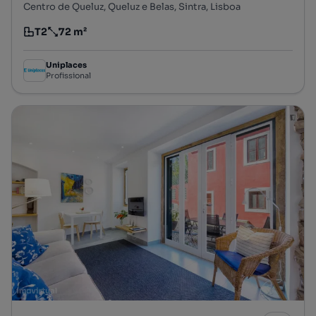
Centro de Queluz, Queluz e Belas, Sintra, Lisboa
T2
72 m²
Tipologia
Preço por metro quadrado
Uniplaces
Profissional