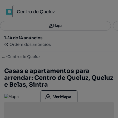
1
Mapa
Mapa
Filtros
Guardar pesquisa
2
1-14 de 14 anúncios
1-14 de 14 anúncios
Ordenar
Ordem dos anúncios
Ordem dos anúncios
...
Centro de Queluz
Casas e apartamentos para
arrendar: Centro de Queluz, Queluz
e Belas, Sintra
Ver Mapa