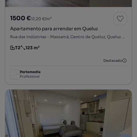
1500 €
12,20 €/m²
Apartamento para arrendar em Queluz
Rua das Indústrias - Massamá, Centro de Queluz, Queluz e Belas, Sintra, Lisboa
T2
123 m²
Tipologia
Preço por metro quadrado
Destacado
Portemedia
Profissional