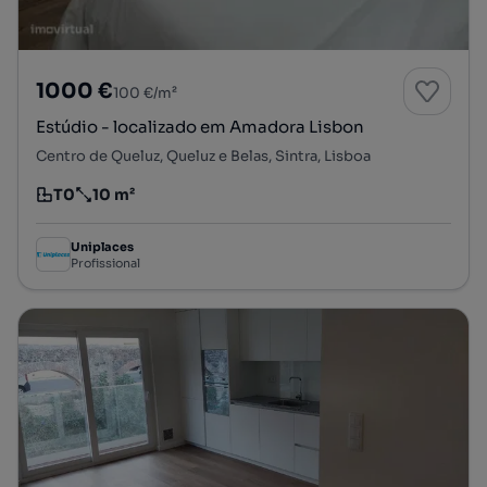
1000 €
100 €/m²
Estúdio - localizado em Amadora Lisbon
Centro de Queluz, Queluz e Belas, Sintra, Lisboa
T0
10 m²
Tipologia
Preço por metro quadrado
Uniplaces
Profissional