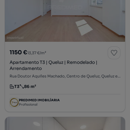
1150 €
13,37 €/m²
Apartamento T3 | Queluz | Remodelado |
Arrendamento
Rua Doutor Aquiles Machado, Centro de Queluz, Queluz e Belas, Sintra, Lisboa
T3
86 m²
Tipologia
Preço por metro quadrado
PREDIMED IMOBILÍARIA
Profissional