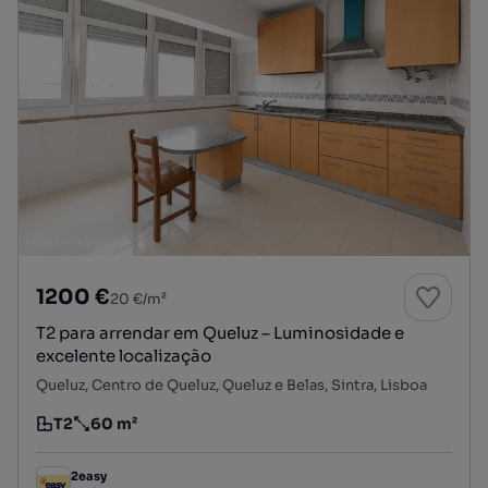
1200 €
20 €/m²
T2 para arrendar em Queluz – Luminosidade e
excelente localização
Queluz, Centro de Queluz, Queluz e Belas, Sintra, Lisboa
T2
60 m²
Tipologia
Preço por metro quadrado
2easy