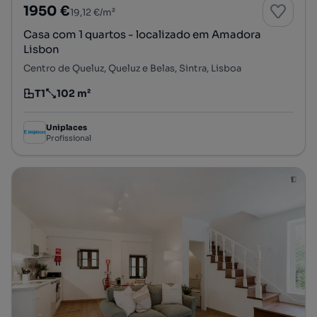
1950 €
19,12 €/m²
Casa com 1 quartos - localizado em Amadora
Lisbon
Centro de Queluz, Queluz e Belas, Sintra, Lisboa
T1
102 m²
Tipologia
Preço por metro quadrado
Uniplaces
Profissional