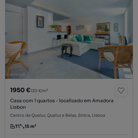
1950 €
130 €/m²
Casa com 1 quartos - localizado em Amadora
Lisbon
Centro de Queluz, Queluz e Belas, Sintra, Lisboa
T1
15 m²
Tipologia
Preço por metro quadrado