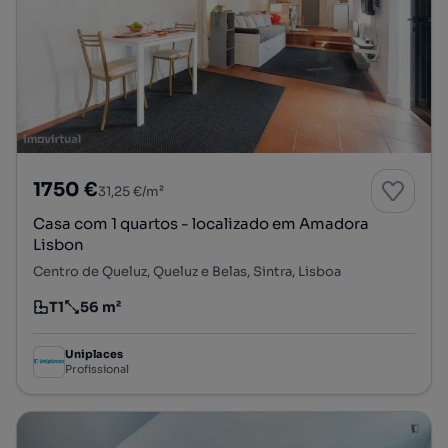
1750 €
31,25 €/m²
Casa com 1 quartos - localizado em Amadora
Lisbon
Centro de Queluz, Queluz e Belas, Sintra, Lisboa
T1
56 m²
Tipologia
Preço por metro quadrado
Uniplaces
Profissional