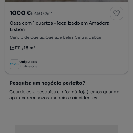
1000 €
62,50 €/m²
Casa com 1 quartos - localizado em Amadora
Lisbon
Centro de Queluz, Queluz e Belas, Sintra, Lisboa
T1
16 m²
Tipologia
Preço por metro quadrado
Uniplaces
Profissional
Pesquisa um negócio perfeito?
Guarde esta pesquisa e informá-lo(a)-emos quando
aparecerem novos anúncios coincidentes.