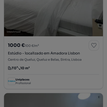
1000 €
100 €/m²
Estúdio - localizado em Amadora Lisbon
Centro de Queluz, Queluz e Belas, Sintra, Lisboa
T0
10 m²
Tipologia
Preço por metro quadrado
Uniplaces
Profissional