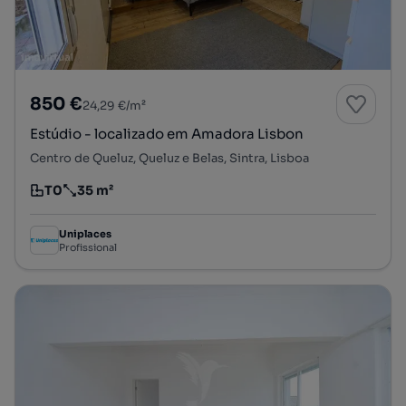
850 €
24,29 €/m²
Estúdio - localizado em Amadora Lisbon
Centro de Queluz, Queluz e Belas, Sintra, Lisboa
T0
35 m²
Tipologia
Preço por metro quadrado
Uniplaces
Profissional