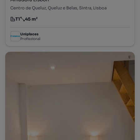
Centro de Queluz, Queluz e Belas, Sintra, Lisboa
T1
45 m²
Tipologia
Preço por metro quadrado
Uniplaces
Profissional