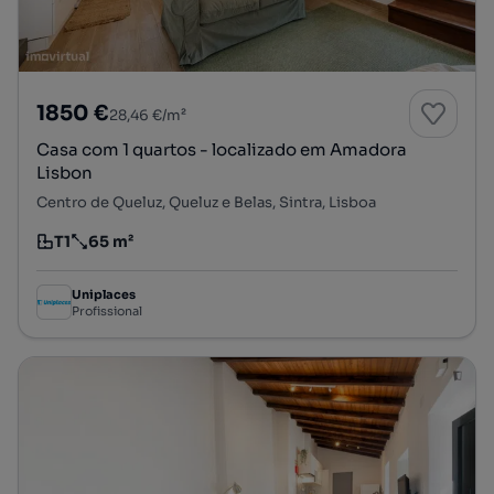
1850 €
28,46 €/m²
Casa com 1 quartos - localizado em Amadora
Lisbon
Centro de Queluz, Queluz e Belas, Sintra, Lisboa
T1
65 m²
Tipologia
Preço por metro quadrado
Uniplaces
Profissional